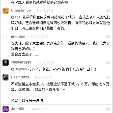
在 V2EX 看到的就觉得就是这观点呗
ChenJinluo
Nov 5, 2018
30
@
aozi
我觉得你宣传这种网站来错了地方，应该去老年人论坛比
较好骗。链合微盘纯粹是智商税收割机，所谓的必赚方法就是他
们自己写出来给你们这些推广者的。
jingniao
Nov 5, 2018
31
说实话，除了家里要建房这点之外，看到其他要素，我还以为是
我自己发的贴子
重合度太高了……
1069401249
Nov 6, 2018
32
@
jingniao
扎心了，老铁。+p2p 被骗十几万今年白干了
Bear13023
Nov 6, 2018
33
不知道楼主本金多少，按理应该不至于就 2，3 万，即使按 5 万
算，你这 5k 亏损真的不算多哦！~
还是可以发展一波的。
John521
Nov 6, 2018
34