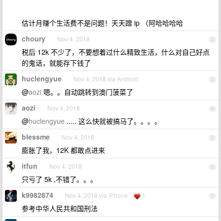
估计月赚个生活费不是问题！天天蹭 ip （阿哈哈哈哈
choury
Nov 4, 2018
2
税后 12k 不少了，不要想着过什么精致生活，什么对自己好点
的鬼话，就能存下钱了
huclengyue
Nov 4, 2018 via Android
3
@
aozi
嗯。。自动跳转到澳门菠菜了
aozi
Nov 4, 2018
4
@
huclengyue
..... 这么快就被搞马了。。。。
blessme
Nov 4, 2018
5
膨胀了我，12K 都敢点进来
itfun
Nov 4, 2018
6
只亏了 5k ,不错了。。。
k9982874
Nov 4, 2018 via iPhone
1
7
参考中华人民共和国刑法