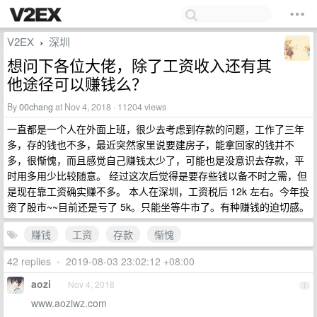
V2EX
深圳
›
想问下各位大佬，除了工资收入还有其
他途径可以赚钱么？
By
00chang
at Nov 4, 2018 · 11204 views
一直都是一个人在外面上班，很少去考虑到存款的问题，工作了三年
多，存的钱也不多，最近突然家里说要建房子，能拿回家的钱并不
多，很惭愧，而且感觉自己赚钱太少了，可能也是没意识去存款，平
时用多用少比较随意。 经过这次后觉得是要存些钱以备不时之需，但
是现在靠工资确实赚不多。 本人在深圳，工资税后 12k 左右。今年投
资了股市~~目前还是亏了 5k。只能坐等牛市了。有种赚钱的迫切感。
赚钱
工资
存款
惭愧
42 replies
•
2019-08-03 23:02:12 +08:00
aozi
Nov 4, 2018
1
www.aoziwz.com