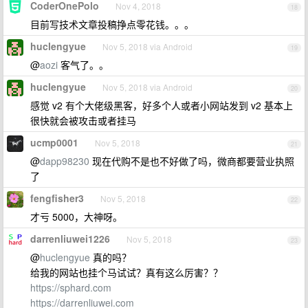
CoderOnePolo
Nov 4, 2018
18
目前写技术文章投稿挣点零花钱。。。
huclengyue
Nov 5, 2018 via Android
19
@
aozi
客气了。。
huclengyue
Nov 5, 2018 via Android
20
感觉 v2 有个大佬级黑客，好多个人或者小网站发到 v2 基本上
很快就会被攻击或者挂马
ucmp0001
Nov 5, 2018
21
@
dapp98230
现在代购不是也不好做了吗，微商都要营业执照
了
fengfisher3
Nov 5, 2018
22
才亏 5000，大神呀。
darrenliuwei1226
Nov 5, 2018
23
@
huclengyue
真的吗？
给我的网站也挂个马试试？真有这么厉害？？
https://sphard.com
https://darrenliuwei.com