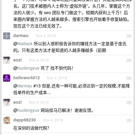
名。这门技术被圈内人士称为“虚拟外链”。头几年，掌握这个方
法的人很少。有 seo 团队专门做这个，短期内获利上千万！后
来圈内掌握方法的人越来越多，搜索引擎也开始着手修复缺陷。
现在这个方法已经无效了。
darmau
Nov 4, 2018
13
@
t6attack
所以别人很积极告诉你的赚钱方法一定是基于庞氏
的。只有这类方法才是知道的人越多赚越多（前期
aozi
Nov 4, 2018
14
@
huclengyue
死了 找不到代码！
helloworld12
Nov 4, 2018
15
@
darmau
#13 但是,还有一种可能,必须达到一定的规模,才能降
低单件的生产成本...
aozi
Nov 4, 2018
16
@
huclengyue
网站挂马已解决！谢谢反馈。
dapp98230
Nov 4, 2018
17
在深圳的话做代购？