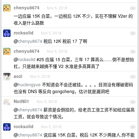
chenyu8674
Nov 5, 2018
24
一边应届 15K 白菜，一边税后 12K 不少，实在不理解 V2er 的
收入是什么路数
rocksolid
Nov 5, 2018
25
@
chenyu8674
税后 12K 税前 17 了啊
chenyu8674
Nov 5, 2018
26
@
rocksolid
#25 应届 15 白菜，三年 17 算高么……倒不是想抬
杠，只是越来越搞不懂 V2 水准是多高算高了
aozi
Nov 5, 2018
27
@
huclengyue
不知道会不会还被挂。。。。目测没有爆破密码
也没有 DNS 等反向 gongcheng，估计就是漏洞吧
NotNil1
Nov 5, 2018
28
@
chenyu8674
薪资是会倒挂的，给老员工涨工资不如给应届高
工资，就会导致这个情况。
rocksolid
Nov 5, 2018
29
@
chenyu8674
说应届 15K 白菜，税后 12K 不少两拨人,你不能