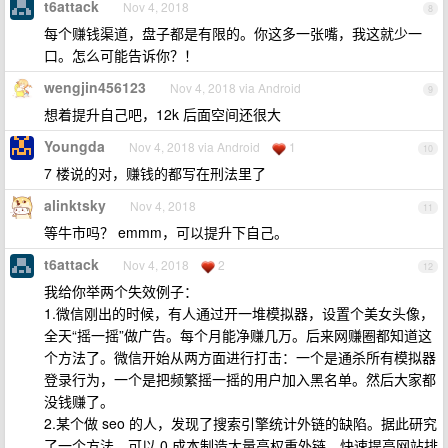
t6attack
Nov 4, 2018
8
每个赚钱渠道，盘子都是有限的。你这多一张嘴，我这就少一
口。怎么可能告诉你？！
wengjin456123
Nov 4, 2018 via Android
9
想着提升自己吧，12k 后面空间还很大
Youngda
Nov 4, 2018 via Android
1
10
7 楼说的对，赚钱的都写在刑法里了
alinktsky
Nov 4, 2018
11
等牛市吗？ emmm，可以提升下自己。
t6attack
Nov 4, 2018
2
12
我给你举两个失效例子：
1.微信刚出的时候，有人通过开一堆模拟器，设置个美女头像，
全天“摇一摇”做广告。每个月能净赚几万。后来网赚圈都知道这
个方法了。微信开始从两方面进行打击：一个是通杀所有模拟器
登录行为，一个是把频繁摇一摇的用户加入黑名单。然后大家都
没钱赚了。
2.某个做 seo 的人，发现了搜索引擎统计外链的缺陷。据此研究
了一个方法，可以 0 成本制造大量高权重外链，快速提高网站排