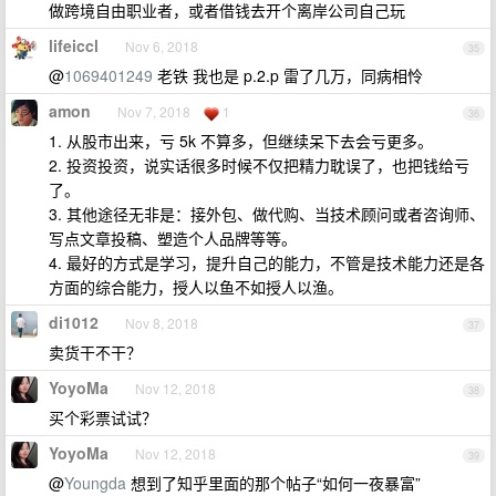
做跨境自由职业者，或者借钱去开个离岸公司自己玩
lifeiccl
Nov 6, 2018
35
@
1069401249
老铁 我也是 p.2.p 雷了几万，同病相怜
amon
Nov 7, 2018
1
36
1. 从股市出来，亏 5k 不算多，但继续呆下去会亏更多。
2. 投资投资，说实话很多时候不仅把精力耽误了，也把钱给亏
了。
3. 其他途径无非是：接外包、做代购、当技术顾问或者咨询师、
写点文章投稿、塑造个人品牌等等。
4. 最好的方式是学习，提升自己的能力，不管是技术能力还是各
方面的综合能力，授人以鱼不如授人以渔。
di1012
Nov 8, 2018
37
卖货干不干？
YoyoMa
Nov 12, 2018
38
买个彩票试试？
YoyoMa
Nov 12, 2018
39
@
Youngda
想到了知乎里面的那个帖子“如何一夜暴富”