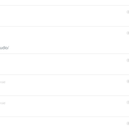
udio/
roid
roid