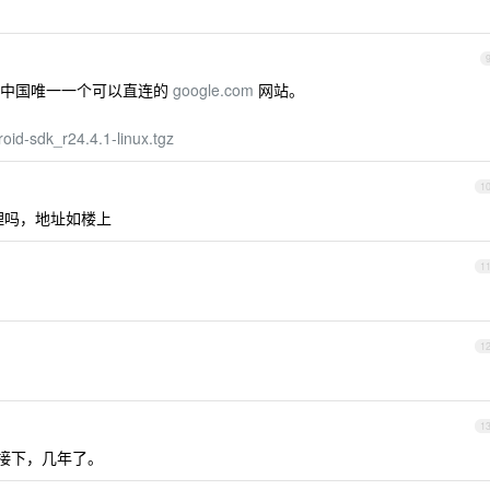
中国唯一一个可以直连的
google.com
网站。
roid-sdk_r24.4.1-linux.tgz
1
理吗，地址如楼上
1
1
1
 可以直接下，几年了。