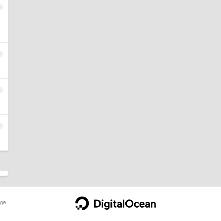
4
5
6
7
ge