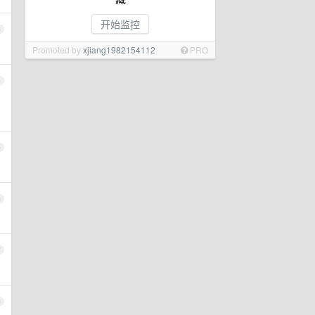
开始监控
3
Promoted by
xjiang1982154112
PRO
4
5
6
7
8