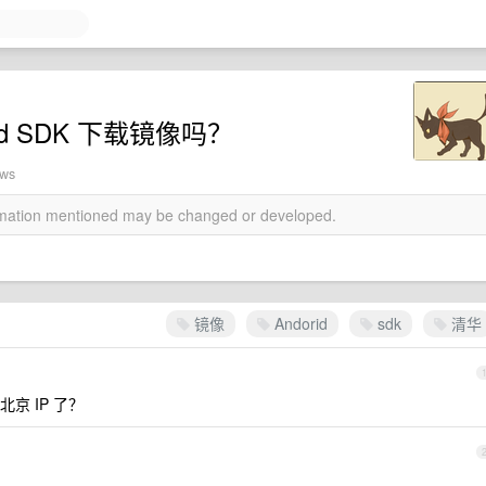
d SDK 下载镜像吗？
ews
ormation mentioned may be changed or developed.
镜像
Andorid
sdk
清华
京 IP 了？