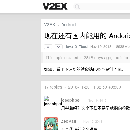
V2EX
Android
›
现在还有国内能用的 Andori
love1017best
·
Nov 19, 2018
· 18938 vi
This topic created in 2818 days ago, the inf
如题，看了下清华的镜像站已经不提供了啊。
17 replies
•
2018-11-20 11:32:59 +08:00
josephpei
Nov 19, 2018
用得着吗？这个下载不是早就指向谷歌北
ZeoKarl
Nov 19, 2018
开个代理就这么难嘛