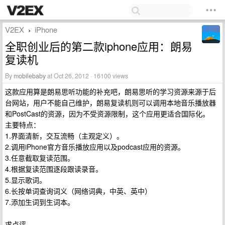
V2EX
iPhone
›
全职创业后的第二款iphone应用：朗易
复读机
By
mobilebaby
at Oct 26, 2012 · 16100 views
这款应用算是朗易思听功能的补充吧，朗易思听的学习资源来源于后
台网站，用户不能自己维护，朗易复读机则可以调用本地音乐播放器
和PostCast的资源，因为不受资源限制，这个应用更适合国际化。
主要特点：
1.界面清新，交互流畅（主观定义）。
2.调用iPhone官方音乐播放应用以及podcast应用的资源。
3.任意截取复读范围。
4.根据复读范围逐段跟读录音。
5.显示歌词。
6.长按单词查询词义（网络词典，中英、英中）
7.添加生词到生词本。
求点评。