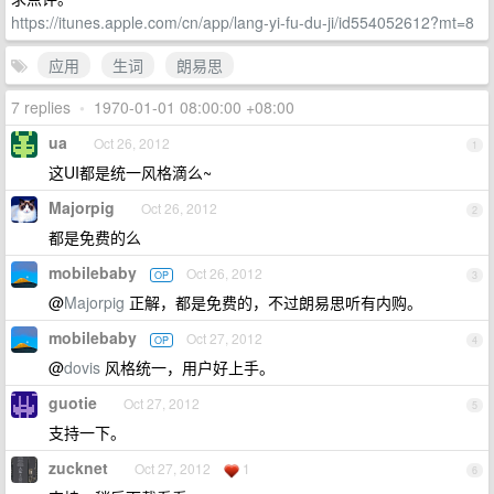
https://itunes.apple.com/cn/app/lang-yi-fu-du-ji/id554052612?mt=8
应用
生词
朗易思
7 replies
•
1970-01-01 08:00:00 +08:00
ua
Oct 26, 2012
1
这UI都是统一风格滴么~
Majorpig
Oct 26, 2012
2
都是免费的么
mobilebaby
Oct 26, 2012
OP
3
@
Majorpig
正解，都是免费的，不过朗易思听有内购。
mobilebaby
Oct 27, 2012
OP
4
@
dovis
风格统一，用户好上手。
guotie
Oct 27, 2012
5
支持一下。
zucknet
Oct 27, 2012
1
6