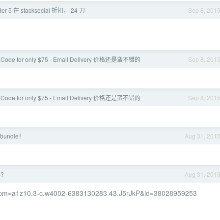
der 5 在 stacksocial 折扣， 24 刀
Sep 8, 201
s Code for only $75 - Email Delivery 价格还是蛮不错的
Sep 8, 201
s Code for only $75 - Email Delivery 价格还是蛮不错的
Sep 8, 201
 bundle！
Aug 31, 201
?
Aug 31, 201
m?spm=a1z10.3-c.w4002-6383130283.43.J5rJkP&id=38028959253