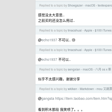
Replied to a topic by
Shoegazer
macOS
textexpan
›
›
感觉没太大意思..
之前买的还没怎么用过..
Replied to a topic by
tmacshuai
Apple
$100 iTune
›
›
@
echo1937
不可以.. 😢
Replied to a topic by
tmacshuai
Apple
$100 iTune
›
›
@
echo1937
不可以..
Replied to a topic by
sengxian
macOS
八月 os x 新
›
›
似乎不太感兴趣，谢谢分享
Replied to a topic by
wklken
Markdown
mou 又跳票
›
›
@
gangsta
https://item.taobao.com/item.ht
看到积木那段 我笑喷了。。。