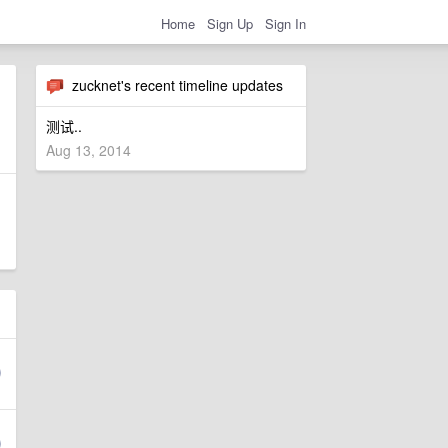
Home
Sign Up
Sign In
zucknet's recent timeline updates
测试..
Aug 13, 2014