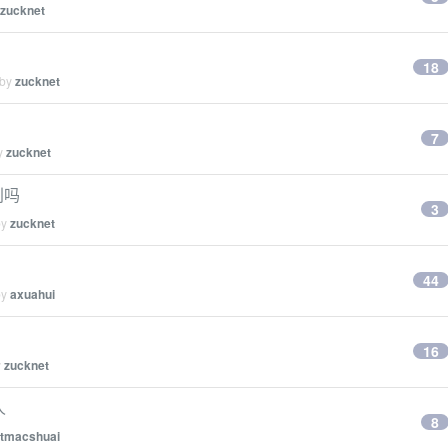
zucknet
18
 by
zucknet
7
by
zucknet
区别吗
3
by
zucknet
44
by
axuahui
16
y
zucknet
人
8
tmacshuai