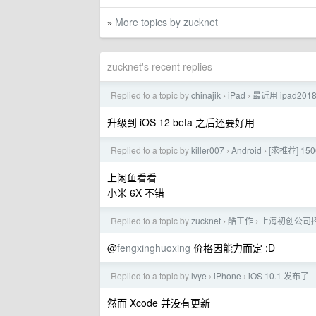
More topics by zucknet
»
zucknet's recent replies
Replied to a topic by
chinajik
iPad
最近用 ipad201
›
›
升级到 iOS 12 beta 之后还要好用
Replied to a topic by
killer007
Android
[求推荐] 1
›
›
上闲鱼看看
小米 6X 不错
Replied to a topic by
zucknet
酷工作
上海初创公司
›
›
@
fengxinghuoxing
价格因能力而定 :D
Replied to a topic by
lvye
iPhone
iOS 10.1 发布了
›
›
然而 Xcode 并没有更新