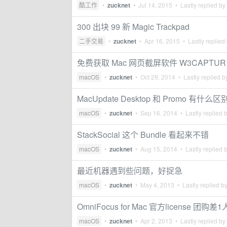
酷工作
•
zucknet
•
Jul 14, 2015
• Lastly replied by
300 出块 99 新 Magic Trackpad
二手交易
•
zucknet
•
Apr 16, 2015
• Lastly replied
免费获取 Mac 网页截屏软件 W3CAPTUR
macOS
•
zucknet
•
Oct 29, 2014
• Lastly replied 
MacUpdate Desktop 和 Promo 有什么
macOS
•
zucknet
•
Sep 16, 2014
• Lastly replied 
StackSocial 这个 Bundle 看起来不错
macOS
•
zucknet
•
Aug 15, 2014
• Lastly replied 
最近机器遇到些问题，好捉急
macOS
•
zucknet
•
May 4, 2013
• Lastly replied b
OmniFocus for Mac 官方license 团购差1
macOS
•
zucknet
•
Apr 2, 2013
• Lastly replied by