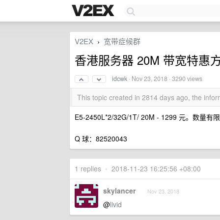
V2EX
宽带症候群
›
香港服务器 20M 带宽特惠
idcwk
·
Nov 23, 2018
· 3290 views
This topic created in 2814 days ago, the inf
E5-2450L*2/32G/1T/ 20M - 1299 元。数量有
Q 球：82520043
1 replies
•
2018-11-23 16:25:56 +08:00
skylancer
Nov 23, 2018
@
livid