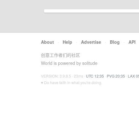
About
·
Help
·
Advertise
·
Blog
·
API
创意工作者们的社区
World is powered by solitude
VERSION: 3.9.8.5 · 23ms ·
UTC 12:35
·
PVG 20:35
·
LAX 0
♥ Do have faith in what you're doing.