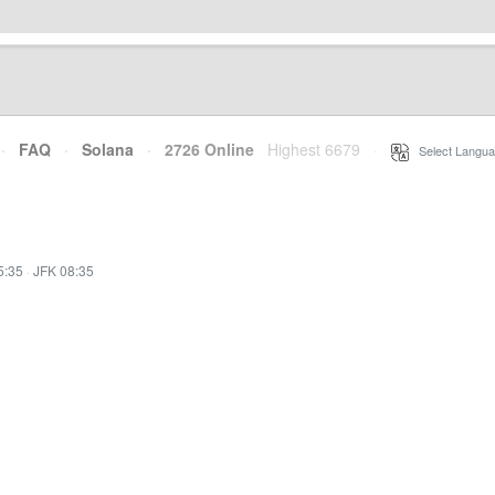
·
FAQ
·
Solana
·
2726 Online
Highest 6679
·
Select Langua
5:35
·
JFK 08:35