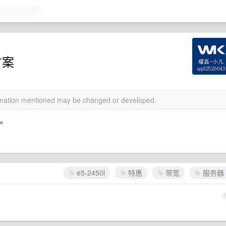
方案
ormation mentioned may be changed or developed.
限。
e5-2450l
特惠
带宽
服务器