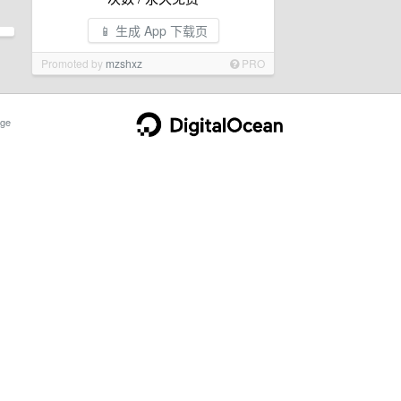
📱 生成 App 下载页
Promoted by
mzshxz
PRO
ge