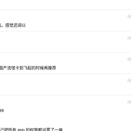
2
用机，感觉还阔以
2
2
堆国产流氓卡到飞起的时候再推荐
2
2
99
把所有 app 的权限都设置了一遍