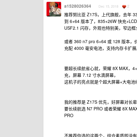
a1528026364
2
Dec 15, 2018
推荐努比亚 Z17S，上代旗舰，去年 3
到 6+64 版本了，835+26W 快充
USF2.1 闪存，外观也特别美，窄边
或者 360 n7 pro 6+64 或 128 版
充配 4000 毫安电池，支持内存卡扩
要超长续航省心就，荣耀 8X MAX，4+1
充，屏幕 7.12 寸水滴屏幕，
这机子的亮点就是个超大屏幕+大电池
我的推荐是 Z17S 优先，好屏幕对长
要长续航选 N7 PRO 或者荣耀 8X
PRO
不推荐你选的这两个，综合素质即没有