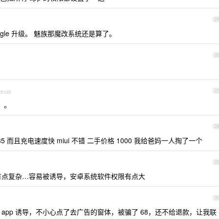
2
gle 升级。 魅族那魔改系统还是算了。
2
droid
2
级。。
2
35 而且充电速度快 miui 不错 二手价格 1000 我给爸妈一人掏了一个
2
卓有点复杂…容易被诱导，安卓系统软件权限有点大
3
re 的 app 诱导，不小心点了去广告的窗体，被骗了 68，还不给退款，让我联