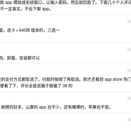
那款 app 模拟成系统窗口，让输入密码，然后就扣款了。下面几十个人评
一定真实，不会下架 app。
3
 青春版，选 6 + 64GB 版本的，三选一
3
购、卸载、安装都可以
3
支付方式都取消了，付款时候绑了再取消。刚才还看到 app store 热
便看了下，评论全是说骗子被骗了 38 的
3
格了。刷榜的好多，山寨的 app 也不少，还有赌博的，苹果也不管。
3