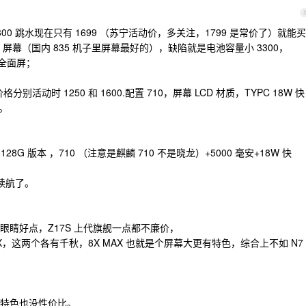
300 跳水现在只有 1699 （苏宁活动价，多关注，1799 是常价了）就能买
+LCD 屏幕（国内 835 机子里屏幕最好的），缺陷就是电池容量小 3300，
框全面屏；
本，价格分别活动时 1250 和 1600.配置 710，屏幕 LCD 材质，TYPC 18W 快
展。
28G 版本 ，710 （注意是麒麟 710 不是晓龙）+5000 毫安+18W 快
续航了。
辈眼睛好点，Z17S 上代旗舰一点都不廉价，
 MAX，这两个各有千秋，8X MAX 也就是个屏幕大更有特色，综合上不如 N7
特色也没性价比。