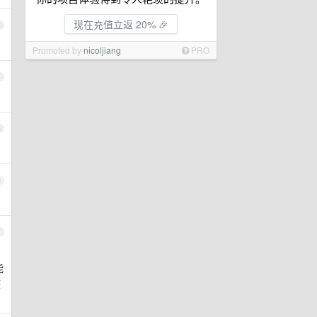
现在充值立返 20% 🎉
3
Promoted by
nicoljiang
PRO
4
5
6
7
能
族