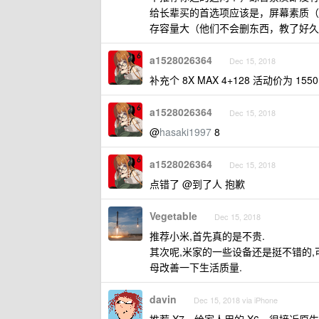
给长辈买的首选项应该是，屏幕素质（
存容量大（他们不会删东西，教了好久
a1528026364
Dec 15, 2018
补充个 8X MAX 4+128 活动价为 1550
a1528026364
Dec 15, 2018
@
hasaki1997
8
a1528026364
Dec 15, 2018
点错了 @到了人 抱歉
Vegetable
Dec 15, 2018
推荐小米,首先真的是不贵.
其次呢,米家的一些设备还是挺不错的
母改善一下生活质量.
davin
Dec 15, 2018 via iPhone