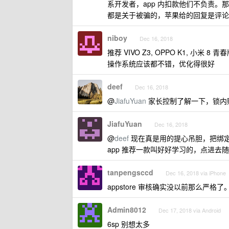
系开发者，app 内扣款他们不负责。
都是关于被骗的，苹果给的回复是评论不
niboy
Dec 16, 2018
推荐 VIVO Z3, OPPO K1, 小米 8
操作系统应该都不错，优化得很好
deef
Dec 16, 2018
@
JiafuYuan
家长控制了解一下，锁内
JiafuYuan
Dec 16, 2018
@
deef
现在真是用的提心吊胆，把绑定的
app 推荐一款叫好好学习的，点进去随
tanpengsccd
Dec 16, 2018 via iPhone
appstore 审核确实没以前那么严
Admin8012
Dec 17, 2018 via Android
6sp 别想太多