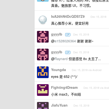
推荐 X7，给家人用的 X6，很接近原生
真香。魅族那 UI，不习惯。
IsA26hN4DcQDS7Z9
Dec 15, 2018
真心推荐小米，便宜好用
gyyylb
Dec 15, 2018
OP
@
a1528026364
谢谢 谢谢~
gyyylb
Dec 15, 2018
OP
@
Raynard
但是感觉 8x 太丑了...
Youngda
Dec 15, 2018 via Android
eyes 是 652 (^^)/
Fighting4Dream
Dec 15, 2018 via And
小米 max3，不纠结
JiafuYuan
Dec 15, 2018