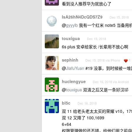
看到没人推荐华为就放心了
IsA26hN4DcQDS7Z9
Dec 15, 2018
@
gyyylb
我有一个红米 note5 当备
touxigua
Dec 15, 2018
6s plus 安卓给家长 /长辈用不放心啊
sephinh
1
Dec 15, 2018 via iPhone
@
JiafuYuan
#19 没事，到时候被一
huclengyue
Dec 16, 2018 via Android
@
touxigua
双清之后又是一条好汉🤣
bl5c
Dec 16, 2018
双 11 给老头老太太买的荣耀 v10，17
双 12 又降了 100,1699
6+64
权限管理做的还不错，给他们用之前自己