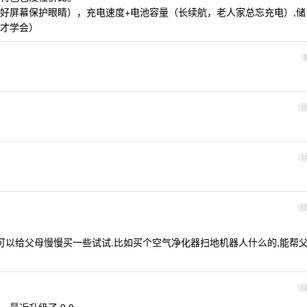
好屏幕保护眼睛），充电速度+电池容量（长续航，老人家总忘充电）,储
才学会）
1
1
1
,可以给父母慢慢买一些试试.比如买个空气净化器扫地机器人什么的,能帮
1