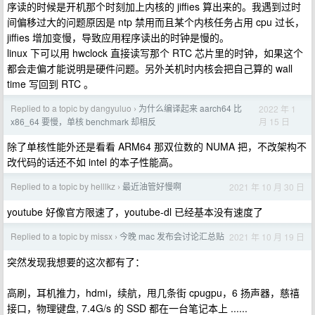
序读的时候是开机那个时刻加上内核的 jiffies 算出来的。我遇到过时
间偏移过大的问题原因是 ntp 禁用而且某个内核任务占用 cpu 过长，
jiffies 增加变慢，导致应用程序读出的时钟是慢的。
linux 下可以用 hwclock 直接读写那个 RTC 芯片里的时钟，如果这个
都会走偏才能说明是硬件问题。另外关机时内核会把自己算的 wall
time 写回到 RTC 。
Replied to a topic by dangyuluo
为什么编译起来 aarch64 比
2022 年 1
›
月 15 日
x86_64 要慢，单核 benchmark 却相反
除了单核性能外还是看看 ARM64 那双位数的 NUMA 把，不改架构不
改代码的话还不如 intel 的本子性能高。
Replied to a topic by helllkz
最近油管好慢啊
2021 年 10 月 30 日
›
youtube 好像官方限速了，youtube-dl 已经基本没有速度了
Replied to a topic by missx
今晚 mac 发布会讨论汇总贴
2021 年 10 月 19 日
›
突然发现我想要的这次都有了：
高刷，耳机推力，hdmi，续航，甩几条街 cpugpu，6 扬声器，慈禧
接口，物理键盘, 7.4G/s 的 SSD 都在一台笔记本上 ......