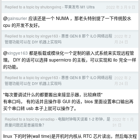
Replied to a topic by shutongxinq
苹果发布 M1 Ultra
2022 年 3 月 9 日
›
@
gainsurier
应该还是一个 NUMA ，那老头特别提了一下传统胶水
cpu 的开发不友好。
Replied to a topic by xingye163
惠普 GEN 8 那个 iLO 网络远程
2022 年 2
›
月 24 日
管理功能可以在 DIY 机器上实现吗
@
xingye163
都是板载或模块化一个定制的嵌入式系统来实现远程管
理。 DIY 的话可以选择 supermicro 的主板，可以实现和 ilo 完全一样
的功能。
Replied to a topic by xingye163
惠普 GEN 8 那个 iLO 网络远程
2022 年 2
›
月 24 日
管理功能可以在 DIY 机器上实现吗
"每次要调试什么的都要搬出来接显示器，比较麻烦"
有串口吗， 有的话并且操作非 GUI 的话，bios 里面设置串口输出再
买个串口转 usb 本子上就可以操作了。
Replied to a topic by einsdisp
电脑时钟每天误差 1-2 秒钟，是
2022 年 1 月
›
31 日
质量问题还是普遍现象？
linux 下的时钟(wall time)是开机时内核从 RTC 芯片读出，然后每次程