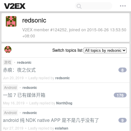
redsonic
V2EX member #124252, joined on 2015-06-26 13:53:50
+08:00
Switch topics list
游戏
•
redsonic
赤痕：夜之仪式
8
Jun 20, 2019 • Lastly replied by
redsonic
Android
•
redsonic
一加 7 已有媒体开箱
176
May 16, 2019 • Lastly replied by
NorthDog
Android
•
redsonic
android 纯 NDK native APP 是不是几乎没有了
9
Apr 27, 2019 • Lastly replied by
exiahan