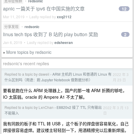
宽带症候群
•
redsonic
apnic 一篇关于 ipv6 在中国实施的文章
12
Mar 11, 2019 • Lastly replied by
xxq2112
分享发现
•
redsonic
linus tech tips 收到了 B 站的 play button 奖励
2
Jan 6, 2019 • Lastly replied by
edsheeran
More topics by redsonic
»
redsonic's recent replies
Replied to a topic by daweii
ARM 主机的 Linux 和普通的 Linux 有
2022 年 3
›
月 23 日
什么区别吗（用途：跑 Jupyter Notebook 做数据分析）
要看是跑在什么 ARM 处理器上，国产的那一堆 ARM 折腾的够呛，
IO 太孱弱。oracle 的 Ampere A1 不太了解。
Replied to a topic by LxnChan
E8820v2 接了 TTL 只有输出
2022 年 3 月 13
›
日
不能输入
我有同款的板子和 TTL 转 USB ，这个板子的焊盘很容易氧化，自己
焊接很容易虚焊。建议楼主轻轻刮一下，用酒精擦完以后重新焊接。