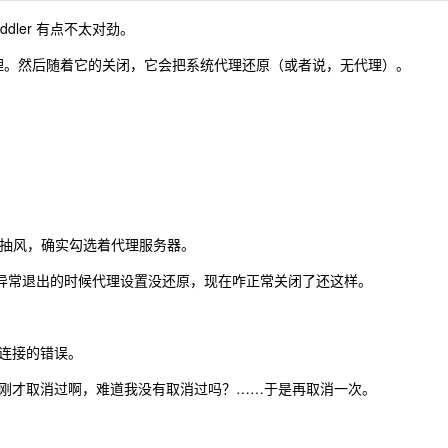
dler 有点不太对劲。
统代理。然后随着它的关闭，它会把系统代理还原（或者说，无代理）。
浏览器抽风，确实勾选着代理服务器。
以前是异常退出的时候代理设置没还原，现在咋正常关闭了还这样。
连接的错误。
刚才取消过啊，难道我没有取消过吗？……于是再取消一次。