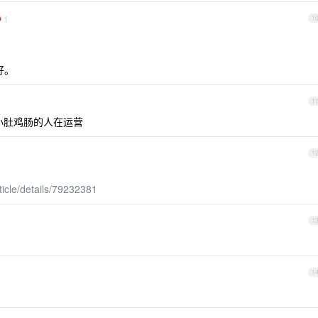
1
1
好。
1
，小肚鸡肠的人在运营
1
ticle/details/79232381
1
1