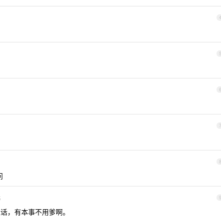
问
5
说话，有本事不用爹啊。