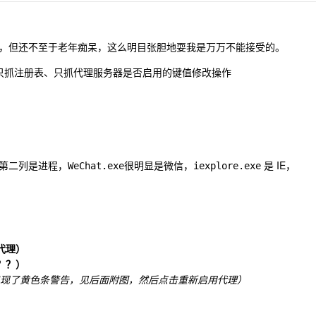
，但还不至于老年痴呆，这么明目张胆地耍我是万万不能接受的。
只抓注册表、只抓代理服务器是否启用的键值修改操作
第二列是进程，
很明显是微信，
是 IE，
WeChat.exe
iexplore.exe
统代理）
？？？）
ler 中出现了黄色条警告，见后面附图，然后点击重新启用代理）