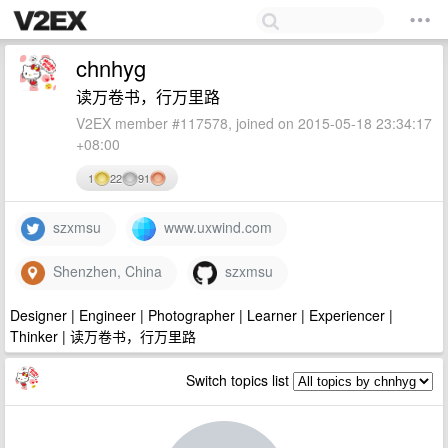
chnhyg
读万卷书，行万里路
V2EX member #117578, joined on 2015-05-18 23:34:17
+08:00
1
22
91
szxmsu
www.uxwind.com
Shenzhen, China
szxmsu
Designer | Engineer | Photographer | Learner | Experiencer |
Thinker | 读万卷书，行万里路
Switch topics list