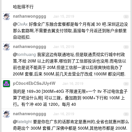
哈批得不行
nathanwongggg
Jan 15, 2019
32
@
CivAx
好像全广东融合套餐都是每个月有减 30 吧.深圳这边没
那么套路啊,不需要去翼支付领取,直接每个月返还到账户余额里
自动抵扣.
nathanwongggg
Jan 15, 2019
33
@
tomhuang
我家这边有联通地址,但是联通贯彻实行城中村政
策,不给 20M 以上的速率,哪怕到了工信部投诉也没用.而电信以
前也是说不能高于 20M,但是工信部一波以后很爽快给我办了
200M 套餐,后来 500M,前几天去营业厅改成 1000M 都没问题.
pC0oc4EbCSsJUy4W
Jan 16, 2019
34
我的是 169+30 [300M+40G 不限速无限+一个 itv 不过电信盒子
算了吧没什么用] 可以三拨，叠加跑到 900M+下行和 100M 上
行。有个冲 400 返 1200，每月 40
nathanwongggg
Jan 16, 2019
35
@
fatelight
要是你在广东的话那肯定是惠州的,全省也就惠州那么
奇葩出个 300M 套餐,广深佛中都是 500M,其他地市都是 200M.