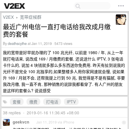
V2EX
宽带症候群
›
最近广州电信一直打电话给我改成月缴
费的套餐
By
deathscythe
at Jan 11, 2019 · 5473 views
我的宽带是好早就办理的了 100 兆光纤, 以前是 1980 / 年, 从上一年
就打电话来, 说改成 169 / 月缴费的套餐, 还说送什么 IPTV, 3 张电话
卡什么的, 说加 4 块钱就多那么多东西送你免费用. 昨天有扯到说我的
光纤不是完全 100 兆独享的,如果整楼多人用你家网速就会慢, 说如果
升 169 / 月就不会, 还帮我提上行到 50 兆, 我觉得是不是有猫腻, 非要
我改月缴, 我一直不肯, 那种销售的说辞我都看穿了. 有人广州的朋友
是这样的套餐么? 说说感受
套餐
缴费
打电话
IPTV
38 replies
•
2019-01-16 11:36:45 +08:00
geekvcn
Jan 11, 2019 via iPhone
1