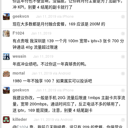
你这年付也不便宜啊，没猫腻，让你转月付主要是为了加副卡，
冲 KPI，别要 4 结尾的副卡就行了
geekvcn
Jan 11, 2019 via iPhone
2
现在大多数都是月付融合套餐，169 应该是 200M 的
F1024
Jan 11, 2019
3
有点贵哦 我深圳是 139 一个月 100m 宽带+ iptv+3 张卡 700 分
钟通话 40g 流量超过限速
wessin
Jan 11, 2019
4
年底冲业绩吧。不过你这一年真够贵的鸭。
mortal
Jan 11, 2019 via Android
5
1980 一年不独享 100 ？如果属实可以投诉吧
geekvcn
Jan 11, 2019 via iPhone
6
我建议你改，一般是手机 20G 流量后限速 1mbps 主副卡共享流
量，宽带 200mbps，通话时间忘了，反正电话不多的够用了，
送 iptv，169 能双拨，注意，别要 4 结尾副卡
killeder
Jan 11, 2019 via Android
7
@
F1024
靠，我前几天刚续费，说只有 209 的套餐，你是营业