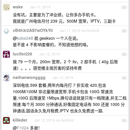
wske
Jan 11, 2019
21
没有坑，主要是为了冲业绩，让你多办手机卡。
我就是广州电信月付 239 元，500M 宽带，IPTV，三副卡
vB4h3r2AS7wOYkY0
Jan 11, 2019 via Android
22
@
kobe24lll
就 geekvcn 一个人在说。
是不是 4 不影响套餐的，不知道他想的啥。
lucifer226
Jan 12, 2019
23
我 79 一个月，200m 宽带，2 个 itv，2 部手机（ 40g 后限
速）。。。感觉楼主很厉害的坚持年费
nathanwongggg
Jan 12, 2019
24
深圳电信.599 套餐,两年内每月打 7 折实收 420,包含
1000M/100M 非达量限速宽带,手机卡包含 100G 常速流
量,100G 后限速至 1Mbps,换句话说就是只有一档限速,并无二档
限速.每个月 3000 分钟通话,好像固定电话有 500 还是 1000 分
钟通话,固话永久免月租费,IPTV 也永久免费送一路.
killeder
Jan 12, 2019 via Android
25
@
F1024
多谢！