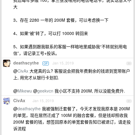
费后每年多缴 100，拿三张没啥用的电信电话卡，说实话意义不
大
3、存在 2280 一年的 200M 套餐，可以考虑换一下
4、如果“被”转了，可以打 10000 转回来
5、如果遇到跟我联系的客服一样暗地里威胁我“不转就别用电
信”，请记录工号+投诉。
deathscythe
Jan 15, 2019
OP
30
@
CivAx
大佬真的么? 客服说会把我年费剩余的钱退到宽带账户
上, 用完才从银行卡划扣.
@
Mikewu
@
geekvcn
我小区不支持 200M, 所以没能免费升.
CivAx
Jan 15, 2019
31
@
deathscythe
我被强制迁套餐了，今天才发现我原本是 200M
的单宽，现在居然迁成了 100M 的融合套餐，但是钱却照收我
200M 套餐的钱，想签回原本的单宽套餐告知已被退订，请走投
诉流程