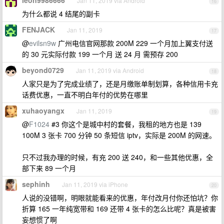
leon9986666
Jan 11, 2019 via Android
16
为什么都说 4 结尾的副卡
FENJACK
Jan 11, 2019
17
@
evilsn9w
广州电信官网那款 200M 229 一个月加上翼支付送
的 30 元实际付款 199 一个月 送 24 月 需预存 200
beyond0729
Jan 11, 2019 via Android
18
人家只是为了完成业绩了，还是月缴账单制划算，各种信用卡充
话费优惠，一直不明白年付的优势在哪里
xuhaoyangx
Jan 11, 2019
19
@
F1024
#3 你这个是城中村的套餐，我租的地方也是 139
100M 3 张卡 700 分钟 50 条短信 iptv，实际是 200M 的网速。
只不过我办理的时候，有充 200 送 240，和一些其他优惠，全
部下来 89 一个月
sephinh
Jan 11, 2019 via iPhone
20
人说的没错啊，明眼就能看来的优惠，年付改月付你还怕坑？你
折算 165 一年纯宽带和 169 还带 4 张卡的怎么比呢？真是被害
妄想惯了啊