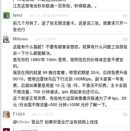
江苏这里电信秒杀联通一百条街，秒得联通。。
IamJ
Jan 11, 2019 via iPhone
13
前几个月转了，送了张无限流量卡。说是说三张，我要求只开一
张也行
Mikewu
Jan 11, 2019
14
这能有什么猫腻？不要有被害妄想症，就算有什么问题工信部投
诉一下什么都能解决。
首先你的 1980/年 100m 宽带，按照现在的价格肯定是不便宜
的。
我现在用的就是 99 融合套餐，带宽初期是 20/4，后续免费升级
50/10，使用迅雷快鸟后下行达到 100Mbps，副卡是第一年免
费，后面如果要是用是 10 元 /张 /月，不激活不扣费。主卡全国
不限流量，700 分钟通话，iptv 用起来也还可以。
这个就是正常资费，有些地方运营商像重庆联通为了冲 kpi，29
元 /月全国不限流量+500 分钟+100M 光纤了解一下。
F1024
Jan 11, 2019
15
@
killeder
营业厅 如果你营业厅没有就网上找找