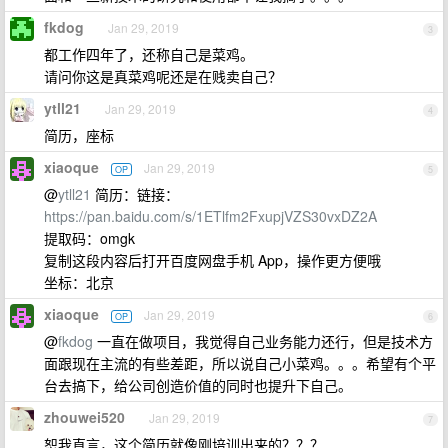
fkdog
Jan 29, 2019
3
都工作四年了，还称自己是菜鸡。
请问你这是真菜鸡呢还是在贱卖自己？
ytll21
Jan 29, 2019
4
简历，座标
xiaoque
Jan 29, 2019
OP
5
@
ytll21
简历：链接：
https://pan.baidu.com/s/1ETlfm2FxupjVZS30vxDZ2A
提取码：omgk
复制这段内容后打开百度网盘手机 App，操作更方便哦
坐标：北京
xiaoque
Jan 29, 2019
OP
6
@
fkdog
一直在做项目，我觉得自己业务能力还行，但是技术方
面跟现在主流的有些差距，所以说自己小菜鸡。。。希望有个平
台去搞下，给公司创造价值的同时也提升下自己。
zhouwei520
Jan 29, 2019
7
恕我直言，这个简历就像刚培训出来的？？？