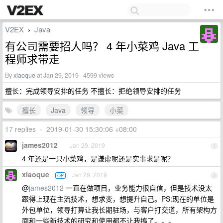
V2EX
Java
›
有公司需要招人吗？ 4 年小菜鸡 Java 工
程师求带走
By
xiaoque
at Jan 29, 2019 · 4599 views
擅长：完成领导安排的任务 不擅长：拒绝领导安排的任务
擅长
Java
领导
小菜
17 replies
•
2019-01-30 15:30:06 +08:00
james2012
Jan 29, 2019
1
4 年还是一只小菜鸡，是谦虚呢还是实事求是呢？
xiaoque
Jan 29, 2019
OP
2
@
james2012
一直在做项目，业务能力很自信，但是技术没太
跟得上现在主流技术，想求变，想提升自己。PS:现在的单位是
外包单位，领导打算让我长期驻场，与客户打交道，所有架构方
面和一些新技术的研究和使用都不让我搞了。。。