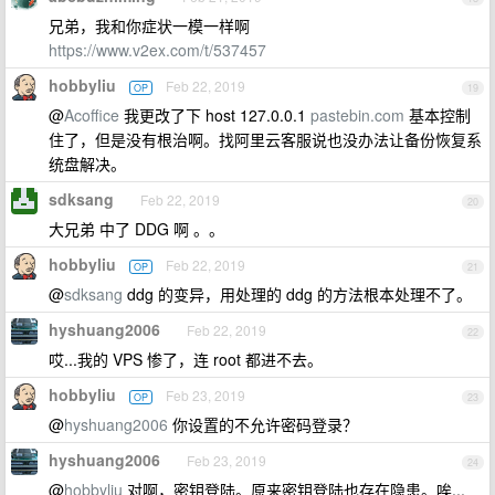
兄弟，我和你症状一模一样啊
https://www.v2ex.com/t/537457
hobbyliu
Feb 22, 2019
OP
19
@
Acoffice
我更改了下 host 127.0.0.1
pastebin.com
基本控制
住了，但是没有根治啊。找阿里云客服说也没办法让备份恢复系
统盘解决。
sdksang
Feb 22, 2019
20
大兄弟 中了 DDG 啊 。。
hobbyliu
Feb 22, 2019
OP
21
@
sdksang
ddg 的变异，用处理的 ddg 的方法根本处理不了。
hyshuang2006
Feb 22, 2019
22
哎...我的 VPS 惨了，连 root 都进不去。
hobbyliu
Feb 23, 2019
OP
23
@
hyshuang2006
你设置的不允许密码登录？
hyshuang2006
Feb 23, 2019
24
@
hobbyliu
对啊，密钥登陆。原来密钥登陆也存在隐患。唉...