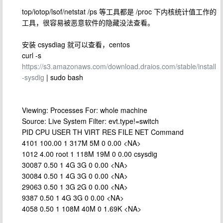
top/iotop/lsof/netstat /ps 等工具都是 /proc 下内核统计值工作的
工具，很容易被恶意软件的隐藏没法查看。
安装 csysdiag 就可以查看，centos
curl -s
https://s3.amazonaws.com/download.draios.com/stable/install
-sysdig
| sudo bash
Viewing: Processes For: whole machine
Source: Live System Filter: evt.type!=switch
PID CPU USER TH VIRT RES FILE NET Command
4101 100.00 1 317M 5M 0 0.00 <NA>
1012 4.00 root 1 118M 19M 0 0.00 csysdig
30087 0.50 1 4G 3G 0 0.00 <NA>
30084 0.50 1 4G 3G 0 0.00 <NA>
29063 0.50 1 3G 2G 0 0.00 <NA>
9387 0.50 1 4G 3G 0 0.00 <NA>
4058 0.50 1 108M 40M 0 1.69K <NA>