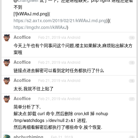
@
changliwei
试了一下，还是进程缺失，php nginx 进程还是看
不到
[![kWlAxJ.md.png](
https://s2.ax1x.com/2019/02/21/kWlAxJ.md.png
)](
https://imgchr.com/i/kWlAxJ
)
Acoffice
Feb 21, 2019 via Android
14
今天上午也有个同事问这个问题,楼主如果解决,麻烦贴出解决方
案哦
Acoffice
Feb 21, 2019 via Android
15
链接点进去解密可以看到定时任务都执行了什么
Acoffice
Feb 21, 2019 via Android
16
太长,我就不往上贴了
Acoffice
Feb 21, 2019 via Android
17
简单分析了下,
解决点:卸载 curl 命令,然后删除 cron,kill 掉 nohup
/tmp/watchdogs >/dev/null 2>&1 进程,
然后再细看解密后都执行了哪些命令,挨个恢复.
abcbuzhiming
Feb 21, 2019
18