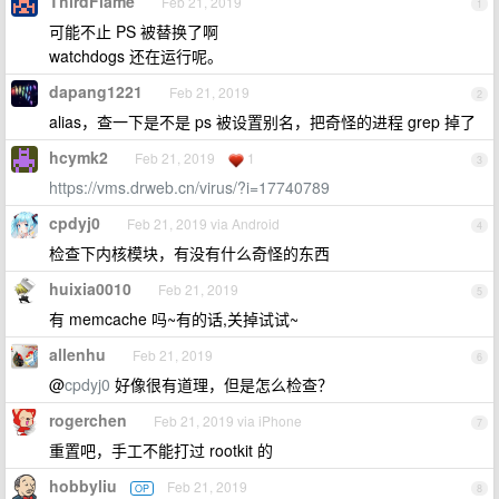
ThirdFlame
Feb 21, 2019
1
可能不止 PS 被替换了啊
watchdogs 还在运行呢。
dapang1221
Feb 21, 2019
2
alias，查一下是不是 ps 被设置别名，把奇怪的进程 grep 掉了
hcymk2
Feb 21, 2019
1
3
https://vms.drweb.cn/virus/?i=17740789
cpdyj0
Feb 21, 2019 via Android
4
检查下内核模块，有没有什么奇怪的东西
huixia0010
Feb 21, 2019
5
有 memcache 吗~有的话,关掉试试~
allenhu
Feb 21, 2019
6
@
cpdyj0
好像很有道理，但是怎么检查？
rogerchen
Feb 21, 2019 via iPhone
7
重置吧，手工不能打过 rootkit 的
hobbyliu
Feb 21, 2019
OP
8