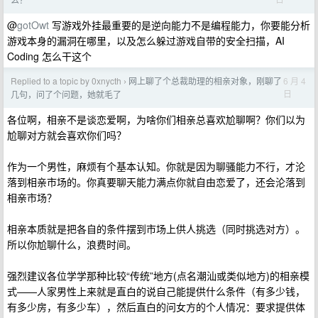
@
gotOwt
写游戏外挂最重要的是逆向能力不是编程能力，你要能分析
游戏本身的漏洞在哪里，以及怎么躲过游戏自带的安全扫描，AI
Coding 怎么干这个
Replied to a topic by 0xnycth
网上聊了个总裁助理的相亲对象，刚聊了
6 月 4
›
日
几句，问了个问题，她就毛了
各位啊，相亲不是谈恋爱啊，为啥你们相亲总喜欢尬聊啊？你们以为
尬聊对方就会喜欢你们吗？
作为一个男性，麻烦有个基本认知。你就是因为聊骚能力不行，才沦
落到相亲市场的。你真要聊天能力满点你就自由恋爱了，还会沦落到
相亲市场？
相亲本质就是把各自的条件摆到市场上供人挑选（同时挑选对方）。
所以你尬聊什么，浪费时间。
强烈建议各位学学那种比较“传统”地方(点名潮汕或类似地方)的相亲模
式——人家男性上来就是直白的说自己能提供什么条件（有多少钱，
有多少房，有多少车），然后直白的问女方的个人情况：要求提供体