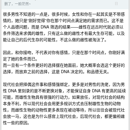
日
删了，一脸茫然~
很多男性不知道的一点是，很多时候，女性和你在一起其实是不带感
情的，她只是“刚好觉得”你在那个时间点满足她的需求而已。这不是
个人品德问题，而是 DNA 筛选的结果——雌性在远古时代就必须以
条件筛选来求偶的雄性，只有这么做的雌性才有最大生存可能，以及
能让自己的后代生存的可能性，不这么做的雌性被淘汰了。
因此，和你接吻，不代表对你有感情，只是在那个时间点，你刚好满
足了她的条件而已。
而一旦有一个条件更好的选择摆在她面前，她大概率会选这个更好的
选择，而放弃之前的选择，这是 DNA 决定的。和品德无关。
现代社会把择偶这件事和感情强绑定，更多是对男性的洗佬，因为男
性 DNA 里刻录的是不断更换对象，才能保证自身 DNA 有更高的延续
可能，而雄性生物具有很强的行动力，如果放任，对现代社会的结构
本身不利，所以现代社会会用更多规训方式去压制雄性生物的动物
性，而雌性生物的动物性更多表现在被动等待，所以往往会被现代社
会放一马，这也是为什么感官上现代社会，后现代社会，都更偏袒雌
性一些的原因。