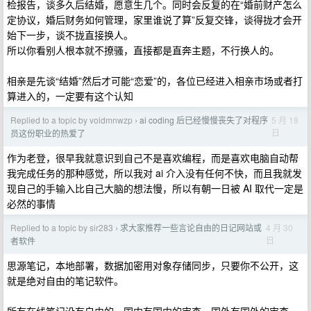
检报告，谈多久后结婚，愿意生几个。同时会反复的在“婚前财产怎么
定协议，婚后财务如何管理，家里谁说了算”反复交锋，谈得拢才会开
始下一步，谈不拢直接换人。
所以你看别人根本就不撩骚，直接都是直奔主题，不行换人的。
相亲是先谈“结婚”然后才可能“恋爱”的，各位已经进入相亲市场或者打
算进入的，一定要有这个认知
Replied to a topic by voidmnwzp
ai coding 后已经慢慢丧失了对程序
5 月 18
›
日
员这份职业的热爱了
作为老登，很早我就意识到自己不是喜欢编程，而是喜欢电脑自动帮
我完成任务的那种感觉，所以我对 ai 介入没有任何不快，而且我就发
现自己的手输入比自己大脑的想法慢，所以有朝一日被 AI 取代一定是
必然的事情
Replied to a topic by sir283
求大家推荐一些言论自由的日记网站或
4 月 30
›
日
者软件
思源笔记，本地部署，数据加密用对象存储同步，只要你不公开，这
就是绝对自由的笔记软件。
所有在线笔记没有自由的，国内有国内的审查，国外有国外的审查。