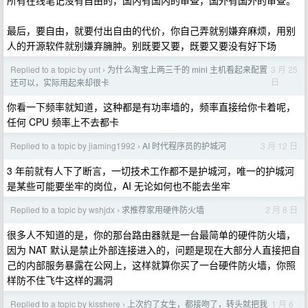
最后，要自由，就要付出自由的代价，你自己弄就别嫌弃麻烦，用别
人的开源软件就别嫌弃臃肿。别既要又要，既要又要没有好下场
Replied to a topic by unt
为什么淘宝上两三千的 mini 主机看起来配置
3 月 25
›
日
还可以，实际用起来却很卡
你看一下频率就知道，这种都是有功率墙的，频率直接给你卡着呢，
任何 CPU 频率上不去都卡
Replied to a topic by jiaming1992
AI 时代程序员的护城河
3 月 12 日
›
3 年前就有人下了断言，一切技术工作都不是护城河，唯一的护城河
是某些可能要坐牢的岗位，AI 无论如何也不能去坐牢
Replied to a topic by wshjdx
求推荐家用硬件防火墙
2 月 8 日
›
很多人不知道的是，你的那台路由器就是一台最简单的硬件防火墙，
因为 NAT 默认是禁止外部连接进入的，问题是现在大部分人直接把自
己的内部服务暴露在公网上，这样就算你买了一台硬件防火墙，你照
样防不住飞牛这样的漏洞
Replied to a topic by kisshere
上次约了女生，都接吻了，转头就把我
1 月 6
›