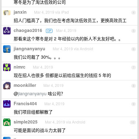
寒冬是为了淘汰低效的公司
janxin
Mar 4, 2019 via iPad
4
招人门槛高了，我们也在考虑淘汰低效员工，更换高效员工
chaogao2016
Mar 4, 2019
OP
5
那看来这个寒冬是对 2 年经验以内的新人不太友好吧。。
jiangnanyanyu
Mar 4, 2019 via Android
6
我们公司裁了 30%。。。
nimrc
Mar 4, 2019
7
现在招人也很多 但都是以前给应届生的钱招 5 年的
moonkiller
Mar 4, 2019
8
@
jiangnanyanyu
啥公司？
Francis404
Mar 4, 2019
9
我们项目组都解散了
simple2025
Mar 4, 2019 via Android
10
可能是面试的战斗力太弱了