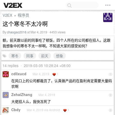
V2EX
程序员
›
这个寒冬不太冷啊
By
chaogao2016
at Mar 4, 2019 · 4453 views
额，前天跟以前的同事吃了顿饭，四个人所在的公司都在招人。这跟
我想象中的寒冬不太一样啊。不知道大家的感受如何？
寒冬
同事
前天
想象
14 replies
•
2019-03-05 10:28:24 +08:00
cdlixucd
Mar 4, 2019
1
1
在风口上的公司都裁员了，认真做产品的在盈利肯定需要大量码
农啊
ZehaiZhang
Mar 4, 2019
2
大佬招人么，我快冻死了
Cbdy
Mar 4, 2019 via Android
1
3