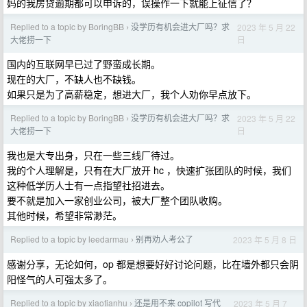
妈的我房贷逾期都可以申诉的，误操作一下就能上征信了？
Replied to a topic by BoringBB
没学历有机会进大厂吗？求
2023 年 5 月 22
›
日
大佬捞一下
国内的互联网早已过了野蛮成长期。
现在的大厂，不缺人也不缺钱。
如果只是为了高薪稳定，想进大厂，我个人劝你早点放下。
Replied to a topic by BoringBB
没学历有机会进大厂吗？求
2023 年 5 月 22
›
日
大佬捞一下
我也是大专出身，只在一些三线厂待过。
我的个人理解是，只有在大厂放开 hc ，快速扩张团队的时候，我们
这种低学历人士有一点指望社招进去。
要不就是加入一家创业公司，被大厂整个团队收购。
其他时候，希望非常渺茫。
Replied to a topic by leedarmau
别再劝人考公了
2023 年 5 月 8 日
›
感谢分享，无论如何，op 都是想要好好讨论问题，比在墙外都只会阴
阳怪气的人可强太多了。
Replied to a topic by xiaotianhu
还是用不来 copilot 写代
2023 年 5 月 7
›