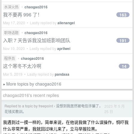
水深火热
•
chaogao2016
我不要再 996 了！
163
May 17, 2020 • Lastly replied by
alienangel
职场话题
•
chaogao2016
入职 7 天告诉我没加班影响团队
191
Nov 10, 2020 • Lastly replied by
aprilwei
程序员
•
chaogao2016
这个寒冬不太冷啊
14
Mar 5, 2019 • Lastly replied by
pandaaa
More topics by chaogao2016
»
chaogao2016's recent replies
Replied to a topic by freepoint
没想到我居然被电信诈骗了，
2023 年 5 月
›
25 日
花钱买教训。
我遇到过一摸一样的，简单来说，在他说我做了什么误操作，恫吓我
什么非常严重，我就回过味儿来了，立马举报拉黑。