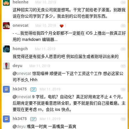
helenhe
Mar 10, 2019
14
这种招实习的无良公司就是想骂。干完了就给老子滚蛋。别跟我
说在你公司学到了多少，我去别的公司也能学到东西。
onevcat
Mar 10, 2019
1
15
- -...我觉得给我四个月全职都不一定能在 iOS 上撸出一款真正好
用的 markdown 编辑器...
hongch
Mar 11, 2019
16
我觉得还是有挺多人愿意的吧 例如应届生或者刚培训出来的
deyu
Mar 11, 2019
17
@
onevcat
惊现喵神 顺便说一下这个工资这个工作 想必这家公
司不长久 Hhh
hk3475
Mar 11, 2019
OP
18
@
onevcat
9 字班，电机？自动化？真正好用肯定不止 4 个月，
后期肯定要不就是看意愿转全职，要不就是我们自己接着磨。主
要现在更考虑 rn，会比 ios 快点。
hk3475
Mar 11, 2019
OP
19
@
deyu
嘴臭一时爽 一直嘴臭一直爽