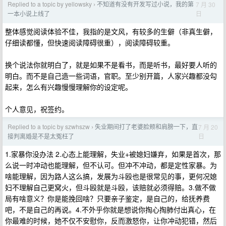
Replied to a topic by yellowsky
不知道有没有开发写过小说，我的第
7 月 30
›
日
一本小说上线了
整体感觉阅读体验不佳，我指的是文风，有较多的生僻（非真生僻，
仔细读都懂，但快速阅读障碍很重），阅读障碍较重。
换个说法你就明白了，就是如果不是看书，而是听书，最好要人听的
明白。而不是自己造一些词语，官职。至少别开篇，人家兴趣都没勾
起来，怎么有兴趣慢慢理解你的设定呢。
个人意见，祝签约。
Replied to a topic by szwhszw
失业期间打了老婆脸颊和肩膀一下，直
7 月 20
›
日
接判离婚是不是太冤枉了
1.家暴你没办法 2.心态上能理解，失业+被媳妇嫌弃，如果是首次，那
么说一时冲动也能理解，但不认可。但冲不冲动，都是定性家暴。为
啥能理解，因为路人这么搞，发展为斗殴也是很常见的事，更何况媳
妇不理解自己更窝火，但斗殴就是斗殴，该赔就必须得赔。3.做不做
局有啥意义？你是能挽回啥？只要亲子鉴定，是自己的，给抚养费
吧，不是自己的再说。4.不外乎你就是想说你掏心掏肺付出真心，在
你最难的时候，她不仅不安慰你，反而激怒你，让你冲动犯错，然后