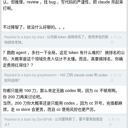
认，但推理，review ，找 bug ，写代码的严谨性，把 claude 吊起来
打啊。
不过降智了，就没什么好聊的。。。
Replied to a topic by clacf
公司搞 token 调用排名了，使用率低的影
6 月 24
›
日
响绩效考核。
？跑跑 agent ，多扫一下全局，这花 token 有什么难的？ 搞排名的公
司，大概率是这个领域负责人估计不太懂。而且，真要搞排名，你确
定费用扛得住？？
Replied to a topic by greyfreedom
100 刀的 claude code 和 codex
6 月 23
›
日
如何选择？
你都只能用 100 刀，那么肯定无脑 codex 啊，因为 cc 不够用啊。
你 200 刀再来讨论吧。
当然，200 刀你大概率还是只能用 codex ，因为 cc 开号，充值都麻
烦，走 xx store 会更贵，而且 cc 使用风控也更严厉。
Replied to a topic by ZanGVVB
公司要降薪了，要不要拿赔偿走
6 月 15
›
日
人？