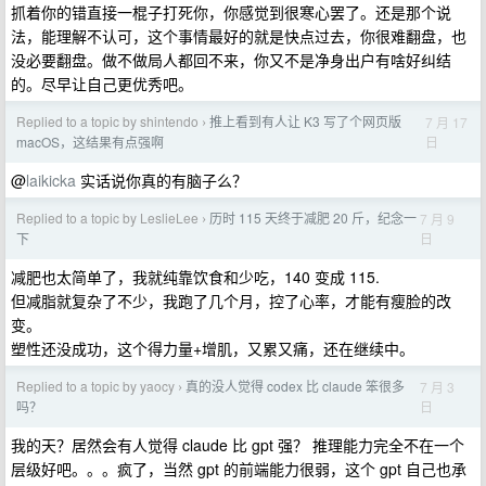
抓着你的错直接一棍子打死你，你感觉到很寒心罢了。还是那个说
法，能理解不认可，这个事情最好的就是快点过去，你很难翻盘，也
没必要翻盘。做不做局人都回不来，你又不是净身出户有啥好纠结
的。尽早让自己更优秀吧。
Replied to a topic by shintendo
推上看到有人让 K3 写了个网页版
7 月 17
›
日
macOS，这结果有点强啊
@
laikicka
实话说你真的有脑子么？
Replied to a topic by LeslieLee
历时 115 天终于减肥 20 斤，纪念一
7 月 9
›
日
下
减肥也太简单了，我就纯靠饮食和少吃，140 变成 115.
但减脂就复杂了不少，我跑了几个月，控了心率，才能有瘦脸的改
变。
塑性还没成功，这个得力量+增肌，又累又痛，还在继续中。
Replied to a topic by yaocy
真的没人觉得 codex 比 claude 笨很多
7 月 3
›
日
吗？
我的天？居然会有人觉得 claude 比 gpt 强？ 推理能力完全不在一个
层级好吧。。。疯了，当然 gpt 的前端能力很弱，这个 gpt 自己也承