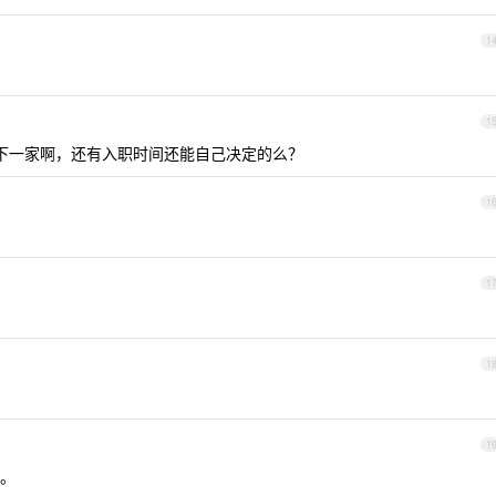
1
1
着找下一家啊，还有入职时间还能自己决定的么？
1
1
1
1
。