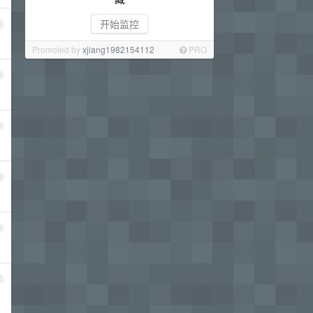
开始监控
2
Promoted by
xjiang1982154112
PRO
3
4
5
6
7