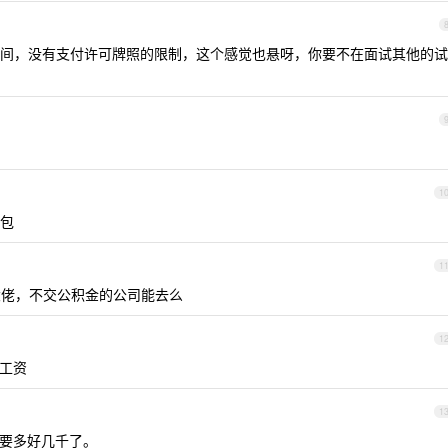
间，没有支付许可牌照的限制，这个感觉也悬呀，你要不在面试其他的试
1
包
1
大佬，不交公积金的公司能去么
1
工资
1
要多好几千了。