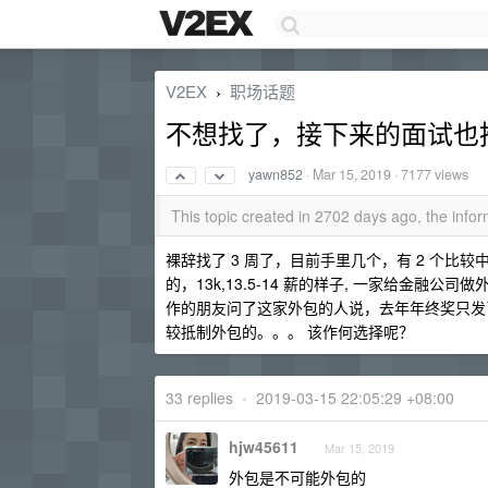
V2EX
职场话题
›
不想找了，接下来的面试也推了，
yawn852
·
Mar 15, 2019
· 7177 views
This topic created in 2702 days ago, the inf
裸辞找了 3 周了，目前手里几个，有 2 个
的，13k,13.5-14 薪的样子, 一家给金融公
作的朋友问了这家外包的人说，去年年终奖只发了 
较抵制外包的。。。 该作何选择呢？
33 replies
•
2019-03-15 22:05:29 +08:00
hjw45611
Mar 15, 2019
外包是不可能外包的