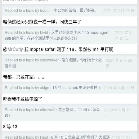
Replied to a topic by boblin
小公司的苦恼，最近好丧。
2021 年 2 月 26 日
›
咱俩这经历只能说一模一样，同快三年了
Replied to a topic by Livid
这里已经拿到小米 11 Snapdragon
2021 年 1
›
月 21 日
888 的同学，在这个测试里可以跑到多少分？
@
MrCurly
我 mbp16 safari 测了 116，果然被 m1 吊打啊
Replied to a topic by coolworker
端午假期，你们有什么出
2020 年 6 月 23
›
日
游计划
帝都，只敢在家。。。
Replied to a topic by akige
16 寸 macbook 电源好像挂了
2020 年 6 月 22 日
›
吓得我不敢插电源了
Replied to a topic by allenwuli
老生常谈， 11 和 xs 怎么
2020 年 6 月 19
›
日
选？
8 等 13
Replied to a topic by Reol
6 月 10 日北京出现新病例了 大家还
2020 年 6 月
›