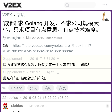
V2EX
求职
›
[成都] 求 Golang 开发，不求公司规模大
小，只求项目有点意思，有点技术难度。
By
whoisghost
at Mar 20, 2019 · 5056 views
简历：
https://note.youdao.com/ynoteshare1/index.html?
id=a170f1b91a7457c958240ea13b01068d#/
Supplement 1 · 2019 年 3 月 20 日
简历被浏览这么多次，咋没见来一个人勾搭我呢... 求解！
Supplement 2 · 2019 年 3 月 21 日
此贴在简历被撤销之前有效。
Golang
只求
简历
意思
22 replies
•
2019-03-21 16:25:22 +08:00
xiebiao
Mar 20, 2019
1