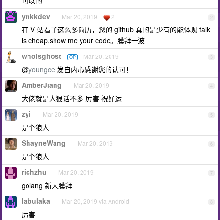
可以的
ynkkdev
Mar 20, 2019
2
2
在 V 站看了这么多简历，您的 github 真的是少有的能体现 talk
is cheap,show me your code。膜拜一波
whoisghost
Mar 20, 2019
OP
3
@
youngce
发自内心感谢您的认可！
AmberJiang
Mar 20, 2019
4
大佬就是人狠话不多 厉害 祝好运
zyi
Mar 20, 2019
5
是个狼人
ShayneWang
Mar 20, 2019
6
是个狼人
richzhu
Mar 20, 2019
7
golang 新人膜拜
labulaka
Mar 20, 2019 via Android
8
厉害