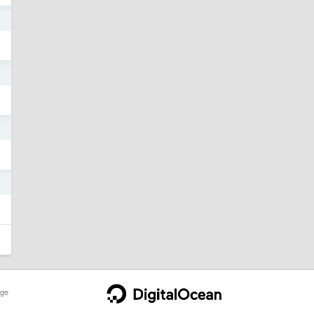
9
9
9
9
ge