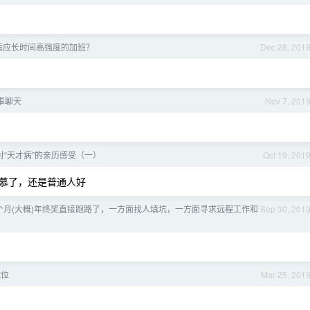
适应长时间高强度的加班？
Dec 28, 201
事聊天
Nov 7, 201
对“天才病”的亲历感受（一）
Oct 19, 201
慕了，还是普通人好
个月(大概)年终奖直接跑路了，一方面找人填坑，一方面寻求远程工作和
Sep 30, 201
坑位
Mar 25, 201