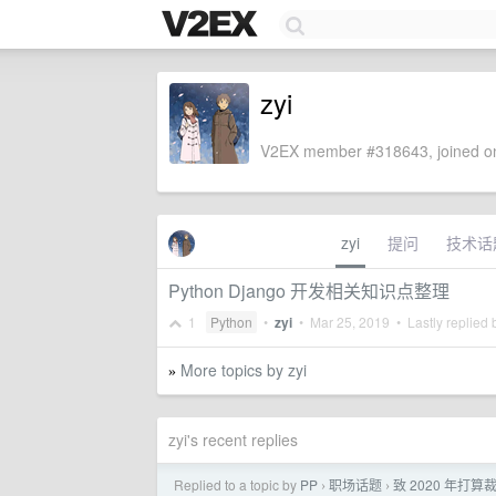
zyi
V2EX member #318643, joined on
zyi
提问
技术话
Python Django 开发相关知识点整理
1
Python
•
zyi
•
Mar 25, 2019
• Lastly replied
More topics by zyi
»
zyi's recent replies
Replied to a topic by
PP
职场话题
致 2020 年
›
›