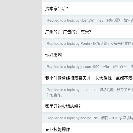
资本家：哈？
Replied to a topic by
libertyWhitney
职场话题
如何
›
›
广州的？ 广告的？ 有米？
Replied to a topic by
Penin
职场话题
和新来的女同
›
›
你好骚啊
Replied to a topic by
jessun1990
健康
异相双生 —
›
›
我小时候曾经很羡慕天才，长大后就一点都不羡
Replied to a topic by
melonrice
职场话题
放弃了五
›
›
外包合作。
家里开的火锅店吗？
Replied to a topic by
codingEric
求职
PHP 求深圳
›
›
专业技能爆炸