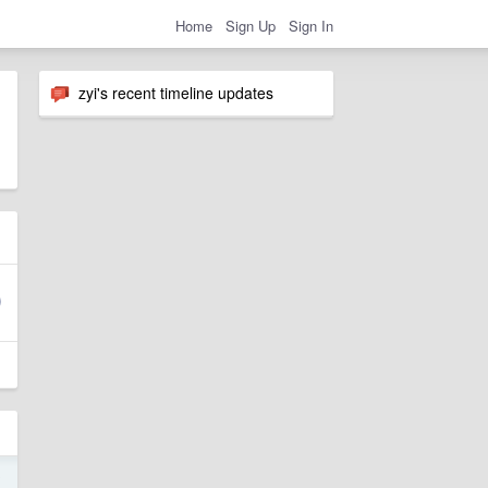
Home
Sign Up
Sign In
zyi's recent timeline updates
0