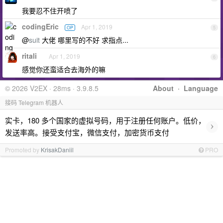
我要忍不住开喷了
codingEric
Apr 1, 2019
OP
5
@
suit
大佬 哪里写的不好 求指点...
ritali
Apr 1, 2019
6
感觉你还蛮适合去海外的嘛
© 2026 V2EX · 28ms · 3.9.8.5
About
·
Language
接码 Telegram 机器人
实卡，180 多个国家的虚拟号码，用于注册任何账户。低价，
›
发送率高。接受支付宝，微信支付，加密货币支付
Promoted by
KrisakDaniil
PRO