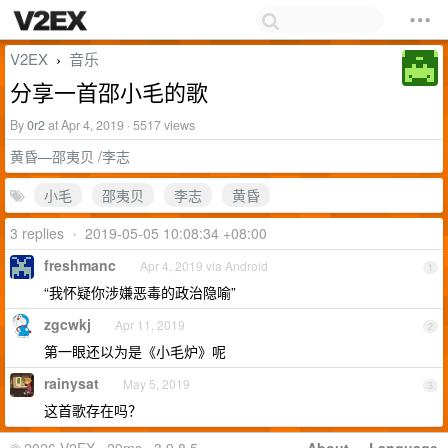
V2EX
音乐
›
分享一首邵小毛的歌
By
0r2
at Apr 4, 2019 · 5517 views
黄昏—邵夷贝 /李志
小毛
邵夷贝
李志
黄昏
3 replies
•
2019-05-05 10:08:34 +08:00
freshmanc
Apr 4, 2019 via Android
1
“我怀疑你涉嫌恶毒的政治隐喻”
zgcwkj
Apr 11, 2019
2
第一眼还以为是《小毛炉》呢
rainysat
May 5, 2019
3
这首歌存在吗？