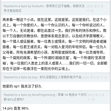
Replied to a topic by foufoufm
思考死亡过于抽象，探索天文
2023 年 5 月
›
17 日
学才更加现实
再来看一眼这个小点。就在这里。这就是家。这就是我们。在这个小
点上，每一个你爱的人，每一个你认识的人，每一个你听说过的人，
每一个人，无论是谁，都在此度过一生。我们所有的快乐和挣扎，数
以千万自傲的宗教信仰、思想体系观念意识，以及经济学原理教义，
每一个猎人或征服者，每一位勇士或懦夫，每一个文明的缔造者或摧
毁者，每一位君王或农夫，每一对陷入爱河的年轻伴侣，每一位为人
父母者，所有充满希望的小孩、发明家或探险者，每一位灵魂导师，
每一个腐败的政客，每一个所谓的‘超级巨星’，每一个所谓的‘至高领
袖’，每一位我们人类史上的圣人或罪人……我们的一切一切，全部都
存在于这样一粒悬浮在一束阳光中的尘埃上。
Replied to a topic by ixoy
好久没看到让人惊艳的电子产品
2023 年 5 月 17 日
›
他家的 op1 我关注了好久
Replied to a topic by NoraProgrmming
苹果 14 电池 8 个月只
2023 年 5 月
›
11 日
剩 92%正常吗？
14 pro 首发 96%