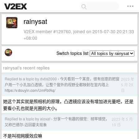
rainysat
V2EX member #129760, joined on 2015-07-30 20:21:33
+08:00
Switch topics list
rainysat's recent replies
Replied to a topic by dvbs2000
今天看到一个某音，很有创意的把窗
2023 年
›
5 月 29
户用一个小孔加凸透镜，让整个窗外的视野全都映射在室内墙上
日
https://v.douyin.com/UmFbfAq/
她这个其实就是照相机的原理，凸透镜应该没有增加进光量吧，还是
要看小孔也就是光圈的大小。
Replied to a topic by aloxaf
分享一个有趣的错觉：频率错觉，
2023 年 5 月
›
19 日
又称巴德尔-迈因霍夫现象
不是叫视网膜效应嘛