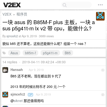
V2EX
程序员
›
一块 asus 的 B85M-F plus 主板，一块 a
sus p5g41t-m lx v2 带 cpu，能做什么?
By
sjmcefc2
at Apr 9, 2019 · 3689 views
貌似 b85 还不算老，这些还能做什么呢？组装一个 nas ？
Asus
b85m-f
p5g41t-m
B85
14 replies
•
2019-04-11 09:42:24 +08:00
Hansah
Apr 9, 2019
1
B85 还不老啊，现在都出到 9 代了
2013 年的时候比特币才 200 元 /一个
sjmcefc2
Apr 9, 2019
OP
2
@
siknet
那还值得用吗