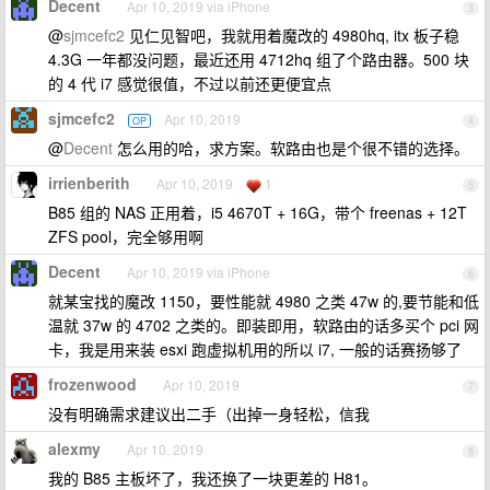
Decent
Apr 10, 2019 via iPhone
3
@
sjmcefc2
见仁见智吧，我就用着魔改的 4980hq, itx 板子稳
4.3G 一年都没问题，最近还用 4712hq 组了个路由器。500 块
的 4 代 i7 感觉很值，不过以前还更便宜点
sjmcefc2
Apr 10, 2019
OP
4
@
Decent
怎么用的哈，求方案。软路由也是个很不错的选择。
irrienberith
Apr 10, 2019
1
5
B85 组的 NAS 正用着，i5 4670T + 16G，带个 freenas + 12T
ZFS pool，完全够用啊
Decent
Apr 10, 2019 via iPhone
6
就某宝找的魔改 1150，要性能就 4980 之类 47w 的,要节能和低
温就 37w 的 4702 之类的。即装即用，软路由的话多买个 pci 网
卡，我是用来装 esxi 跑虚拟机用的所以 i7, 一般的话赛扬够了
frozenwood
Apr 10, 2019
7
没有明确需求建议出二手（出掉一身轻松，信我
alexmy
Apr 10, 2019
8
我的 B85 主板坏了，我还换了一块更差的 H81。