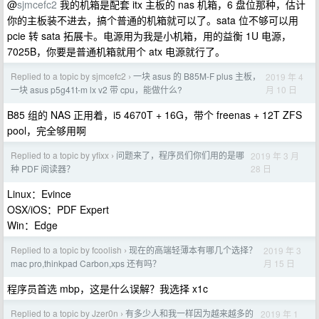
@
sjmcefc2
我的机箱是配套 itx 主板的 nas 机箱，6 盘位那种，估计
你的主板装不进去，搞个普通的机箱就可以了。sata 位不够可以用
pcie 转 sata 拓展卡。电源用为我是小机箱，用的益衡 1U 电源，
7025B，你要是普通机箱就用个 atx 电源就行了。
Replied to a topic by sjmcefc2
一块 asus 的 B85M-F plus 主板，
2019 年 4
›
月 10 日
一块 asus p5g41t-m lx v2 带 cpu，能做什么?
B85 组的 NAS 正用着，i5 4670T + 16G，带个 freenas + 12T ZFS
pool，完全够用啊
Replied to a topic by yfixx
问题来了，程序员们你们用的是哪
2019 年 3 月
›
28 日
种 PDF 阅读器？
Linux：Evince
OSX/iOS：PDF Expert
Win：Edge
Replied to a topic by fcoolish
现在的高端轻薄本有哪几个选择？
2019 年 3
›
月 15 日
mac pro,thinkpad Carbon,xps 还有吗？
程序员首选 mbp，这是什么误解？我选择 x1c
Replied to a topic by Jzer0n
有多少人和我一样因为越来越多的
2019 年 1
›