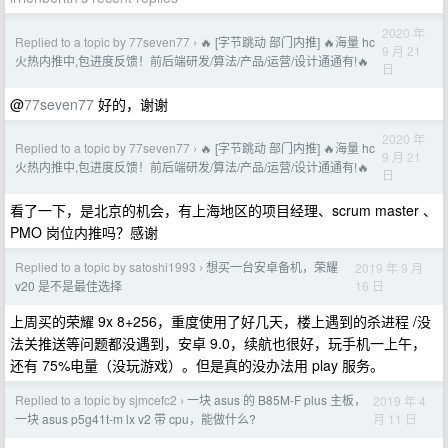
2020 年
Replied to a topic by 77seven77
🔥 [字节跳动 部门内推] 🔥海量 hc
›
9 月 21
火热内推中,包进度反馈！前后端研发/算法/产品/运营/设计通通有!🔥
日
@
77seven77
好的，谢谢
2020 年
Replied to a topic by 77seven77
🔥 [字节跳动 部门内推] 🔥海量 hc
›
9 月 21
火热内推中,包进度反馈！前后端研发/算法/产品/运营/设计通通有!🔥
日
看了一下，是北京的机会，有上海地区的项目经理、scrum master 、
PMO 岗位内推吗？感谢
Replied to a topic by satoshi1993
想买一台安卓备机，荣耀
2019 年 9 月
›
16 日
v20 是不是最佳选择
上周买的荣耀 9x 8+256，重度使用了好几天，楼上遇到的杀进程 /没
法关推送等问题都没遇到，安卓 9.0，续航也很好，玩手机一上午，
还有 75%电量（没玩游戏）。但是真的没办法用 play 服务。
Replied to a topic by sjmcefc2
一块 asus 的 B85M-F plus 主板，
2019 年 4
›
月 11 日
一块 asus p5g41t-m lx v2 带 cpu，能做什么?