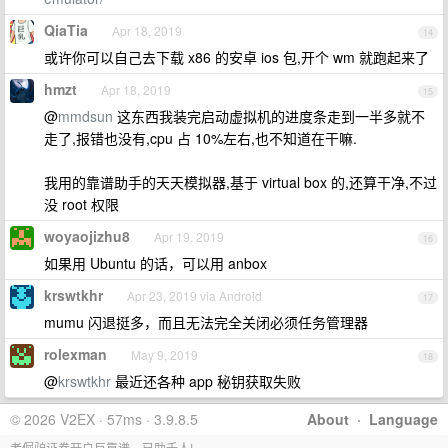
QiaTia
Apr 18, 2019
14
或许你可以自己去下载 x86 的安卓 ios 包,开个 wm 就跑起来了
hmzt
Apr 18, 2019
15
@
mmdsun
这东西我装完启动虚拟机的进度条走到一半多就不
走了,报错也没有,cpu 占 10%左右,也不知道在干嘛.
我用的靠谱助手的天天模拟器,基于 virtual box 的,还算干净,不过
没 root 权限
woyaojizhu8
Apr 19, 2019
16
如果用 Ubuntu 的话，可以用 anbox
krswtkhr
Apr 23, 2019 via Android
17
mumu 闪退挺多，而且无法完全关闭必须任务管理器
rolexman
May 9, 2019
18
@
krswtkhr
最近还各种 app 秘钥获取失败
© 2026 V2EX · 57ms · 3.9.8.5
About
·
Language
老倔驴证券开户巨靠谱，已助千人!