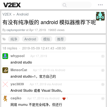
V2EX
Android
›
有没有纯净版的 android 模拟器推荐下呢
By
capturepointer
at Apr 17, 2019 · 19665 views
纯净
Android
模拟
推荐
18 replies
•
2019-05-09 12:41:43 +08:00
whypool
Apr 17, 2019
1
android studio
MeteorCat
Apr 17, 2019 via Android
2
android studio+1，官方自己的
ysc3839
Apr 17, 2019 via Android
3
Android Studio 或者 Visual Studio。
caqiko
Apr 17, 2019 via Android
1
4
网易 mumu 不是完全纯净，但还行