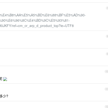
9%B0%E4%B8%AA%E5%A5%BD%E6%88%BF%E5%AD%90-
%90%E6%96%8C%E4%BD%9C%E5%93%81-
KFY/ref=cm_cr_arp_d_product_top?ie=UTF8
1
呢
1
多少?
1