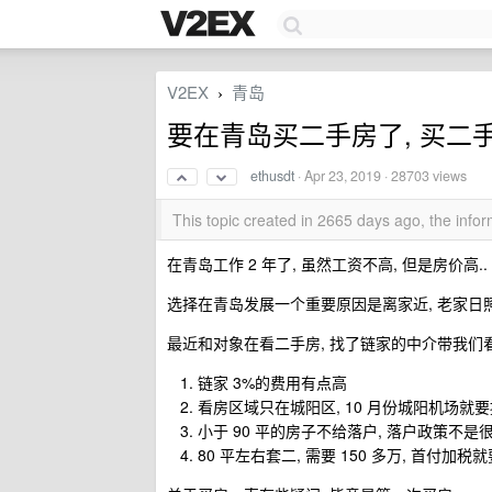
V2EX
青岛
›
要在青岛买二手房了, 买二
ethusdt
·
Apr 23, 2019
· 28703 views
This topic created in 2665 days ago, the inf
在青岛工作 2 年了, 虽然工资不高, 但是房价高..
选择在青岛发展一个重要原因是离家近, 老家日照
最近和对象在看二手房, 找了链家的中介带我们看
链家 3%的费用有点高
看房区域只在城阳区, 10 月份城阳机场就
小于 90 平的房子不给落户, 落户政策不是
80 平左右套二, 需要 150 多万, 首付加税就