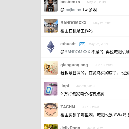
bestrenxs
May 20, 2019
@
majianbo
1w 多啊
RANDOMXXX
May 21, 2019
楼主在机场工作吗
ethusdt
May 22, 2019
OP
@
RANDOMXXX
不是的, 再说城阳机场
qiaoguoqiang
Jun 10, 2019
我也是日照的，在黄岛买的房子，也是
linpf
Jun 20, 2019
2 万打包家电价格有点高
ZACHM
Jul 13, 2020
楼主买到了哪里啊，城阳也是 2W+吗
JellyDong
Jan 8, 2021