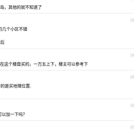
岛，其他的就不知道了
1
江的几个小区不错
落后
1
在这个楼盘买的，一万五上下，楼主可以参考下
1
要的是买地理位置.
1
主可以加一下吗？
1