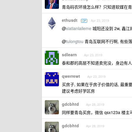
青岛码农环境怎么样？只知道软媒在青
ethusdt
Apr 23, 2019
OP
@
xiatianlaileme
城阳还没到 2w, 鑫
@
tulongtou
青岛互联网不行啊, 有些
sdlearn
Apr 23, 2019
泰和郡的高层不知道卖完没，身边有人
qwerrewt
Apr 23, 2019
买房子, 如果在乎房子价值的话, 最重
建议考虑好学区房
gdcbhtd
Apr 28, 2019
同样要青岛买房，微信 qsx123a 楼
gdcbhtd
Apr 28, 2019