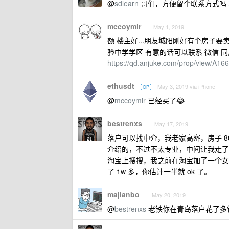
@
sdlearn
哥们，方便留个联系方式吗 我
mccoymir
May 1, 2019
额 楼主好...朋友城阳刚好有个房子要卖..
验中学学区 有意的话可以联系 微信 
https://qd.anjuke.com/prop/view/A1
ethusdt
May 3, 2019 via iPhone
OP
@
mccoymir
已经买了😂
bestrenxs
May 17, 2019
落户可以找中介，我老家高密，房子 8
介绍的，不过不太专业，中间让我走了
淘宝上搜搜，我之前在淘宝加了一个女
了 1w 多，你估计一半就 ok 了。
majianbo
May 20, 2019
@
bestrenxs
老铁你在青岛落户花了多