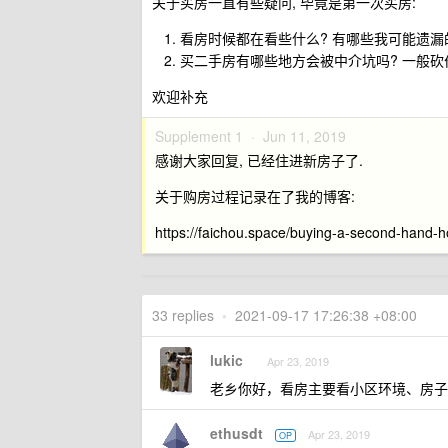
关于买房一直有些疑问, 毕竟是第一次买房:
看房时候都在看些什么? 有哪些我可能遗漏
买二手房有哪些地方会被中介坑吗? 一般砍
欢迎补充
Supplement 1 ·
Jun 11, 2019
感谢大家回复, 已经住进新房子了.
关于购房过程记录在了我的博客:
https://faichou.space/buying-a-second-hand-h
33 replies
•
2021-09-17 17:26:38 +08:00
lukic
Apr 23, 2019
老乡你好，看房主要看小区环境、房子
ethusdt
Apr 23, 2019
OP