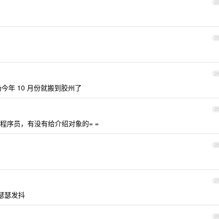
2
2
2
今年 10 月份就搬到胶州了
2
程序员，有没有给介绍对象的= =
2
2
 瑟瑟发抖
2