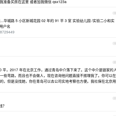
准备买房在这里 或者加我微信 qsx123a
1
.华城路 5 小区新城花园 02 年的 91 平 3 室 实验幼儿园 /实验二小和实
同用户名
668729449
1
2
0 平，2017 年在北京工作，通过青岛中介落下来了。这个中介是链家的
一些弯路，而且也不会做人，现在咨询他问题直接不搭理我了。你可以在
的，但是没找她，你在青岛可以去公司实地考察也方便。我社保在北京用
2
钱？