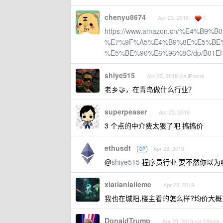
chenyu8674
1
Apr 23, 2019
https://www.amazon.cn/%E4%B
%E7%9F%A5%E4%B9%8E%E5%BE
%E5%BE%90%E6%96%8C/dp/B01EH0J
shiye515
Apr 23, 2019 via iPhone
老乡🤝，在青岛做什么行业？
superpeaser
Apr 23, 2019
3 个点的中介费太狠了吧 搞搞价
ethusdt
Apr 23, 2019
OP
@
shiye515
程序员行业 要不然你以为
xiatianlaileme
Apr 23, 2019
我也在城阳,楼主看的怎么样?均价大概
DonaidTrump
Apr 23, 2019 via iPhone