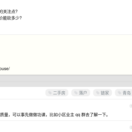
的关注点?
价能砍多少?
ouse/
二手房
落户
链家
青岛
质量，可以事先做做功课，比如小区业主 qq 群去了解一下。