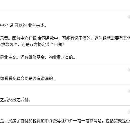
介 说 可以约 业主来谈。
录音。因为中介在说 合同条款中，可能有说不清的。这时候就需要有其
行放款为准，还是双方协定某个日期？
是业主交。还有维修基金、物业费之类的。
你看看交易合同是否有遗漏的。
之后交房之后付。
楚，买房子首付加税费加中介费等让中介一笔一笔算清楚，包括贷款是否