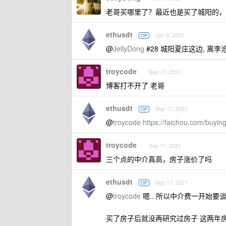
老哥买哪里了？最近也是买了城阳的，
ethusdt
Jan 8, 2021
OP
@
JellyDong
#28 城阳夏庄这边, 离李
troycode
Sep 17, 2021
博客打不开了 老哥
ethusdt
Sep 17, 2021
OP
@
troycode
https://faichou.com/buyi
troycode
Sep 17, 2021
三个点的中介真高，房子涨价了吗
ethusdt
Sep 17, 2021
OP
@
troycode
嗯.. 所以中介费一开始要谈
买了房子后就没再研究过房子 这两年房子