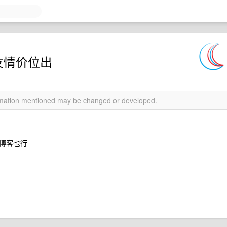
友情价位出
ormation mentioned may be changed or developed.
博客也行