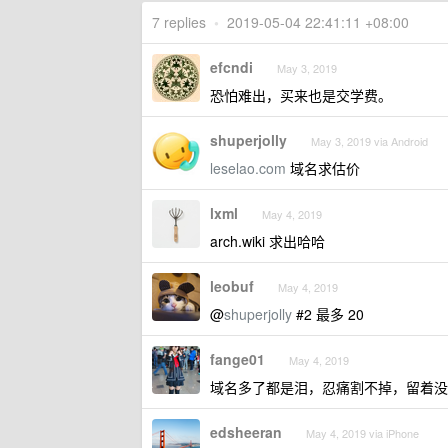
7 replies
•
2019-05-04 22:41:11 +08:00
efcndi
May 3, 2019
恐怕难出，买来也是交学费。
shuperjolly
May 3, 2019 via Android
leselao.com
域名求估价
lxml
May 4, 2019
arch.wiki 求出哈哈
leobuf
May 4, 2019
@
shuperjolly
#2 最多 20
fange01
May 4, 2019
域名多了都是泪，忍痛割不掉，留着没
edsheeran
May 4, 2019 via iPhone