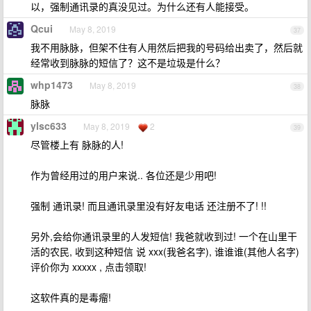
以，强制通讯录的真没见过。为什么还有人能接受。
Qcui
May 8, 2019
37
我不用脉脉，但架不住有人用然后把我的号码给出卖了，然后就
经常收到脉脉的短信了？这不是垃圾是什么？
whp1473
May 8, 2019
38
脉脉
ylsc633
May 8, 2019
2
39
尽管楼上有 脉脉的人!
作为曾经用过的用户来说.. 各位还是少用吧!
强制 通讯录! 而且通讯录里没有好友电话 还注册不了! !!
另外,会给你通讯录里的人发短信! 我爸就收到过! 一个在山里干
活的农民, 收到这种短信 说 xxx(我爸名字), 谁谁谁(其他人名字)
评价你为 xxxxx , 点击领取!
这软件真的是毒瘤!