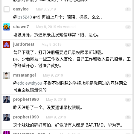
easylee
May 8, 2019
51
@
lzs5240
#49 再加上几个：陌陌、探探、么么、
shawn7
May 8, 2019 via Android
52
垃圾脉脉，扒通讯录乱发短信非常下贱、恶心。
justfortest
May 9, 2019
53
曾经下载了，打开注册需要通讯录权限果断卸载。
ps：少看网友一些工作收入言论，自己工作和收入自己掂量，工
作舒适开心，钱凑合就好。
mrsatangel
May 9, 2019
54
@
eddiewithyou
不得不说脉脉的举报功能是我用过的互联网公
司里面反馈最快的
prophet1990
May 9, 2019
55
昨天注册了一个。没要通讯录权限啊。
prophet1990
May 9, 2019
56
这个脉脉的确好可怕。好像所有人都是 BAT,TMD，华为等。