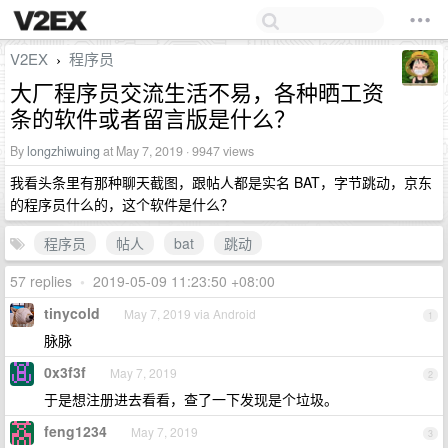
V2EX
程序员
›
大厂程序员交流生活不易，各种晒工资
条的软件或者留言版是什么？
By
longzhiwuing
at May 7, 2019 · 9947 views
我看头条里有那种聊天截图，跟帖人都是实名 BAT，字节跳动，京东
的程序员什么的，这个软件是什么？
程序员
帖人
bat
跳动
57 replies
•
2019-05-09 11:23:50 +08:00
tinycold
May 7, 2019 via Android
1
脉脉
0x3f3f
May 7, 2019
2
于是想注册进去看看，查了一下发现是个垃圾。
feng1234
May 7, 2019
3