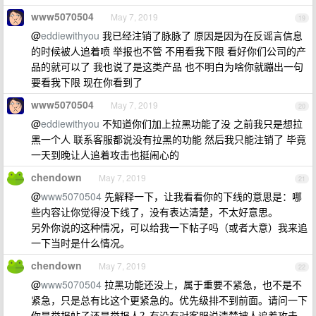
www5070504
May 7, 2019
19
@
eddiewithyou
我已经注销了脉脉了 原因是因为在反谣言信息
的时候被人追着喷 举报也不管 不用看我下限 看好你们公司的产
品的就可以了 我也说了是这类产品 也不明白为啥你就蹦出一句
要看我下限 现在你看到了
www5070504
May 7, 2019
20
@
eddiewithyou
不知道你们加上拉黑功能了没 之前我只是想拉
黑一个人 联系客服都说没有拉黑的功能 然后我只能注销了 毕竟
一天到晚让人追着攻击也挺闹心的
chendown
May 7, 2019
21
@
www5070504
先解释一下，让我看看你的下线的意思是：哪
些内容让你觉得没下线了，没有表达清楚，不太好意思。
另外你说的这种情况，可以给我一下帖子吗（或者大意）我来追
一下当时是什么情况。
chendown
May 7, 2019
22
@
www5070504
拉黑功能还没上，属于重要不紧急，也不是不
紧急，只是总有比这个更紧急的。优先级排不到前面。请问一下
你是举报帖子还是举报人？有没有对客服说清楚被人追着攻击