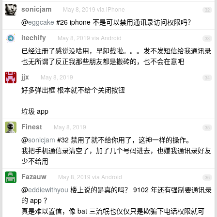
sonicjam
May 8, 2019 via iPhone
32
@
eggcake
#26 iphone 不是可以禁用通讯录访问权限吗？
itechify
May 8, 2019 via Android
33
已经注册了感觉没啥用，早卸载啦。。。发不发短信给我通讯录
也无所谓了反正我那些朋友都是搬砖的，也不会在意吧
jjx
May 8, 2019
34
好多弹出框 根本就不给个关闭按钮
垃圾 app
Finest
May 8, 2019
35
@
sonicjam
#32 禁用了就不给你用了，这神一样的操作。
我把手机通信录清空了，加了几个号码进去，也嫌我通讯录好友
少不给用
Fazauw
May 8, 2019 via Android
36
@
eddiewithyou
楼上说的是真的吗？ 9102 年还有强制要通讯录
的 app ？
真是难以置信，像 bat 三流氓也仅仅只是欺骗下电话权限就可