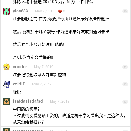
脉脉人均年薪是 20+10N 万，N 为工作年限。
ylsc633
May 7, 2019
3
10
注册脉脉之前 首先,你要把你所以通讯录好友全部删掉!
然后 随机加十几个靓号 作为通讯录好友放到通讯录里!
然后弄个小号开始注册 脉脉!
否则,你肯定会后悔的!!!!!
cnoder
May 7, 2019
11
注册记得删联系人并重新虚构
zclHIT
May 7, 2019
12
脉脉
fsafdasfsdafsd
May 7, 2019
13
中国版的领英？
不过我倒没看见晒工资的，难道是机器学习看出我不是这种人，
从来没给我推荐？