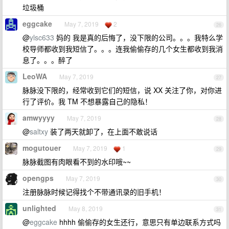
垃圾桶
eggcake
May 7, 2019
2
26
@
ylsc633
妈的 我是真的后悔了，没下限的公司。。。我特么学
校导师都收到我短信了。。。连我偷偷存的几个女生都收到我消
息了。。。醉了
LeoWA
May 7, 2019
27
脉脉没下限的，经常收到它们的短信，说 XX 关注了你，对你进
行了评价。我 TM 不想暴露自己的隐私！
amwyyyy
May 7, 2019
28
@
saltxy
装了两天就卸了，在上面不敢说话
mogutouer
May 7, 2019
1
29
脉脉截图有肉眼看不到的水印哦~~
opengps
May 7, 2019
30
注册脉脉时候记得找个不带通讯录的旧手机！
unlighted
May 8, 2019
31
@
eggcake
hhhh 偷偷存的女生还行，意思只有单边联系方式吗