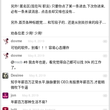
另外! 匿名区(现在叫 职言) 只要你点了某一条进去,下次你进来,
必有一条未读消息.. 点击去却又啥也没有...
另外,首页各种标题党.... 和写段子的.. 还是从别处抄来的段子....
劝各位君 少用! 少用!
dovme
May 8, 2019
40
可怕的软件，别看！！！容易心态爆炸
dovme
May 8, 2019
41
@
mscb
#8 我去年也是，看完觉得自己都可以找 30k 的工作
了。
Desiree
May 8, 2019
42
知乎年薪百万正常水平,脉脉要到 CEO,有股票年薪百万,才能稍
微吹下牛逼
jon
May 8, 2019
43
年薪百万那种生活不易?
lol0
May 8, 2019 via Android