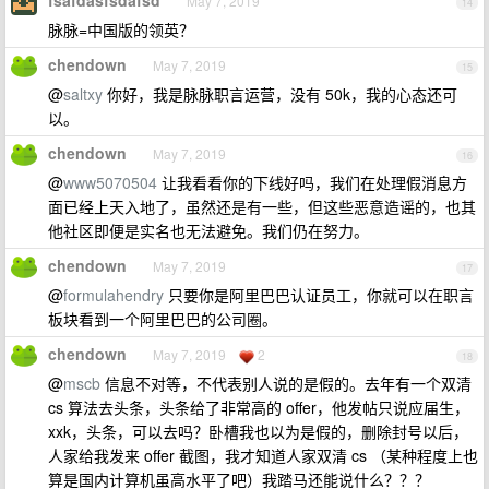
fsafdasfsdafsd
May 7, 2019
14
脉脉=中国版的领英？
chendown
May 7, 2019
15
@
saltxy
你好，我是脉脉职言运营，没有 50k，我的心态还可
以。
chendown
May 7, 2019
16
@
www5070504
让我看看你的下线好吗，我们在处理假消息方
面已经上天入地了，虽然还是有一些，但这些恶意造谣的，也其
他社区即便是实名也无法避免。我们仍在努力。
chendown
May 7, 2019
17
@
formulahendry
只要你是阿里巴巴认证员工，你就可以在职言
板块看到一个阿里巴巴的公司圈。
chendown
May 7, 2019
2
18
@
mscb
信息不对等，不代表别人说的是假的。去年有一个双清
cs 算法去头条，头条给了非常高的 offer，他发帖只说应届生，
xxk，头条，可以去吗？卧槽我也以为是假的，删除封号以后，
人家给我发来 offer 截图，我才知道人家双清 cs （某种程度上也
算是国内计算机虽高水平了吧）我踏马还能说什么？？？