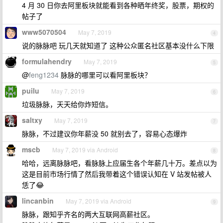
4 月 30 日你去阿里板块就能看到各种晒年终奖，股票，期权的
帖子了
www5070504
May 7, 2019
4
说的脉脉吧 玩几天就知道了 这种公众匿名社区基本没什么下限
formulahendry
May 7, 2019
5
@
feng1234
脉脉的哪里可以看阿里板块？
puilu
May 7, 2019
6
垃圾脉脉，天天给你炸短信。
saltxy
May 7, 2019
7
脉脉，不过建议你年薪没 50 就别去了，容易心态爆炸
mscb
May 7, 2019 via Android
8
哈哈，远离脉脉吧，看脉脉上应届生各个年薪几十万。差点以为
这是目前市场行情了然后我带着这个错误认知在 V 站发帖被人
恁了😂
lincanbin
May 7, 2019 via Android
9
脉脉，跟知乎齐名的两大互联网高薪社区。