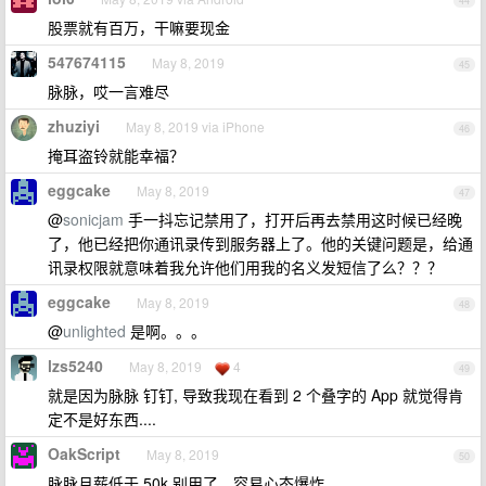
44
股票就有百万，干嘛要现金
547674115
May 8, 2019
45
脉脉，哎一言难尽
zhuziyi
May 8, 2019 via iPhone
46
掩耳盗铃就能幸福？
eggcake
May 8, 2019
47
@
sonicjam
手一抖忘记禁用了，打开后再去禁用这时候已经晚
了，他已经把你通讯录传到服务器上了。他的关键问题是，给通
讯录权限就意味着我允许他们用我的名义发短信了么？？？
eggcake
May 8, 2019
48
@
unlighted
是啊。。。
lzs5240
May 8, 2019
4
49
就是因为脉脉 钉钉, 导致我现在看到 2 个叠字的 App 就觉得肯
定不是好东西....
OakScript
May 8, 2019
50
脉脉月薪低于 50k 别用了，容易心态爆炸