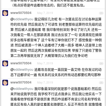
（有点好奇是咋追着你攻击的，我们还不能发私信。
www5070504
May 7, 2019
23
@
eddiewithyou
我记得好几次呢 有一次匿名区在讨论各种运算
符的优先级 然后我说为了可读性 别老整那些运算符优先级的运
算 然后被人说基础差 嗯 我印象特别深刻 争论了好几天 还有一
次我看见一帮人在那舔滴滴 我过去反驳了一句 说滴滴现在搞得
好多出租车都变味了 这个车有订单你就打不了 感觉像是一种倒
退 然后被滴滴一个神人追着喷了大概一周多 嗯神人还是带上他
朋友一起的 然后这两次我都没有找到拉黑 举报了只是给了警告
第二次再举报就无效了 大概管理员认为我们在争论吧
www5070504
May 7, 2019
24
@
eddiewithyou
追着攻击就是一直回复一直艾特 在你发过的动
态下边都评论一遍 有关系的没关系的所有动态都要杠两句那种
www5070504
May 7, 2019
25
@
eddiewithyou
我印象最深刻的就是那个说我基础差的 然后后
来开始说我学历低 我学校不行这点我承认 然后我让他实名一下
我看看他学校是不是很厉害 然后咋说都不肯说公司名和学校名
匿名区有些人真的是仗着匿名随便怼人 反正不用负责 就像情绪