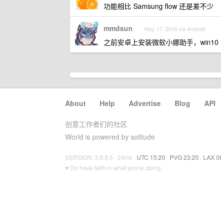
功能相比 Samsung flow 还是差不少
mmdsun
May 17, 2019 via Android
之前安卓上安装微软小娜助手，win1
About
·
Help
·
Advertise
·
Blog
·
API
创意工作者们的社区
World is powered by solitude
VERSION: 3.9.8.5 · 24ms ·
UTC 15:20
·
PVG 23:20
·
LAX 0
♥ Do have faith in what you're doing.