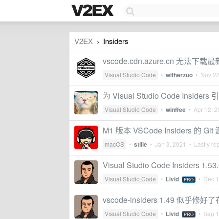
V2EX
Insiders
›
vscode.cdn.azure.cn 无法下载最
Visual Studio Code
•
witherzuo
•
Nov 22
为 Visual Studio Code Insiders
Visual Studio Code
•
winffee
•
Apr 12, 
M1 版本 VSCode Insiders 的
macOS
•
stille
•
Jan 3, 2021
• Lastly re
Visual Studio Code Insiders 1
Visual Studio Code
•
Livid
•
Dec 1
PRO
vscode-insiders 1.49 似乎修
Visual Studio Code
•
Livid
•
Sep 1
PRO