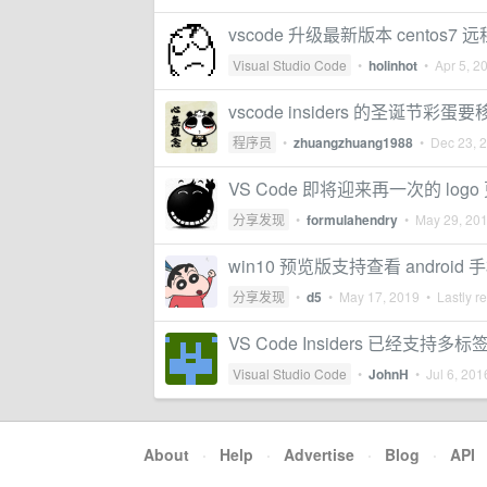
vscode 升级最新版本 centos
Visual Studio Code
•
holinhot
•
Apr 5, 2
vscode insiders 的圣诞节彩蛋
程序员
•
zhuangzhuang1988
•
Dec 23, 
VS Code 即将迎来再一次的 logo
分享发现
•
formulahendry
•
May 29, 20
win10 预览版支持查看 android
分享发现
•
d5
•
May 17, 2019
• Lastly r
VS Code Insiders 已经支持
Visual Studio Code
•
JohnH
•
Jul 6, 201
About
·
Help
·
Advertise
·
Blog
·
API