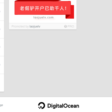
Promoted by
laojuelv
PRO
ge