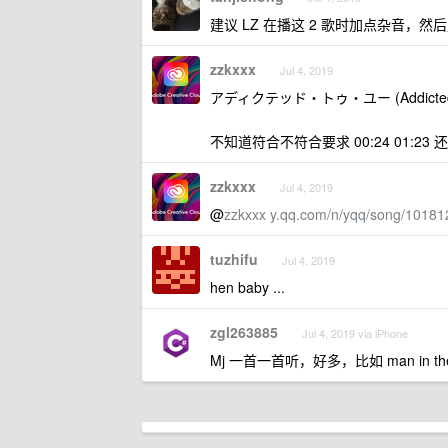
建议 LZ 在播这 2 歌时加点杂音，
zzkxxx
Jul 4, 2019
アディクテッド・トゥ・ユー (Addicted To 
不知道符合不符合要求 00:24 01:23
zzkxxx
Jul 4, 2019
@
zzkxxx
y.qq.com/n/yqq/song/1018
tuzhifu
Jul 4, 2019
hen baby ...
zgl263885
Jul 4, 2019 via iPhone
Mj 一首一首听，好多，比如 man in the 