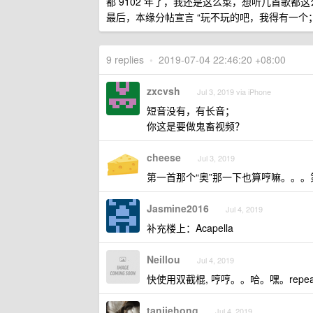
都 9102 年了，我还是这么菜，想听几首歌都
最后，本缘分帖宣言 “玩不玩的吧，我得有一个
9 replies
•
2019-07-04 22:46:20 +08:00
zxcvsh
Jul 3, 2019 via iPhone
短音没有，有长音；
你这是要做鬼畜视频？
cheese
Jul 3, 2019
第一首那个“奥”那一下也算哼嘛。。
Jasmine2016
Jul 4, 2019
补充楼上：Acapella
Neillou
Jul 4, 2019
快使用双截棍, 哼哼。。哈。嘿。repe
tanjiehong
Jul 4, 2019