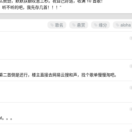
这么费劲，默默扶额叹息三秒。祝自己好运，收满 10 首歌！
；听不听的吧，我先存几首！！！”
歌名
悬赏
缘分
aloha
。第二首倒是还行，楼主直接去网易云搜和声，找个歌单慢慢淘吧。
at。。。