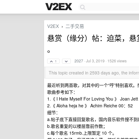
V2EX
二手交易
›
悬赏（缘分）帖：迫菜，悬赏
。
2027
·
Jul 3, 2019
· 1526 views
1
This topic created in 2593 days ago, the inf
最近听到两首歌，对其中的一个“哼”特别喜欢
歌曲参考如下：
1.《 I Hate Myself For Loving You 》 Joan
2.《 Aloha heja he 》 Achim Reiche 00：52
细节：
a.帖子底下直接回复歌名，国内音乐软件搜不
b.歌名重复的以楼层靠前作数；
c.每个歌名 15rmb.上限暂定 10 个。