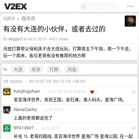
V2EX
程序员
›
有没有大连的小伙伴，或者去过的
By
dagger2
at Jul 5, 2019 · 4421 views
月底打算带父母和孩子去大连玩玩，打算周五下午到，周一下午走，
玩一个周末，各位老哥有没有推荐的地方啊
大连
老哥
打算
月底
28 replies
•
2019-07-05 20:10:13 +08:00
hanjingzhan
Jul 5, 2019 via Android
1
1
圣亚海洋世界，发现王国，金石滩，渔人码头，星海广场。
HansCathy
Jul 5, 2019
2
上面的老哥都说完了
SY413927
Jul 5, 2019
3
补充 1L 老哥的路线, 圣亚海洋世界 星海广场 星海公园, 在一起