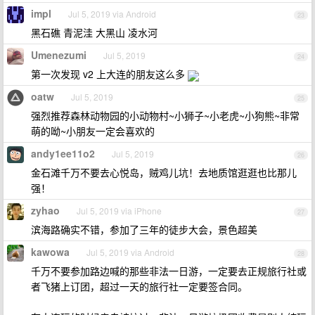
impl
Jul 5, 2019 via Android
23
黑石礁 青泥洼 大黑山 凌水河
Umenezumi
Jul 5, 2019
24
第一次发现 v2 上大连的朋友这么多
oatw
Jul 5, 2019
25
强烈推荐森林动物园的小动物村~小狮子~小老虎~小狗熊~非常
萌的呦~小朋友一定会喜欢的
andy1ee11o2
Jul 5, 2019
26
金石滩千万不要去心悦岛，贼鸡儿坑！去地质馆逛逛也比那儿
强！
zyhao
Jul 5, 2019 via iPhone
27
滨海路确实不错，参加了三年的徒步大会，景色超美
kawowa
Jul 5, 2019 via Android
28
千万不要参加路边喊的那些非法一日游，一定要去正规旅行社或
者飞猪上订团，超过一天的旅行社一定要签合同。