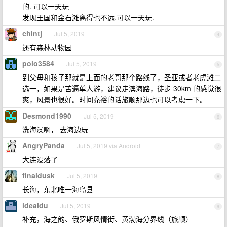
的. 可以一天玩
发现王国和金石滩离得也不远.可以一天玩.
chintj
Jul 5, 2019
4
还有森林动物园
polo3584
Jul 5, 2019
5
到父母和孩子那就是上面的老哥那个路线了，圣亚或者老虎滩二
选一，如果是苦逼单人游，建议走滨海路，徒步 30km 的感觉很
爽，风景也很好。时间充裕的话旅顺那边也可以考虑一下。
Desmond1990
Jul 5, 2019
6
洗海澡啊， 去海边玩
AngryPanda
Jul 5, 2019 via Android
7
大连没落了
finaldusk
Jul 5, 2019
8
长海，东北唯一海岛县
idealdu
Jul 5, 2019
9
补充，海之韵、俄罗斯风情街、黄渤海分界线（旅顺）