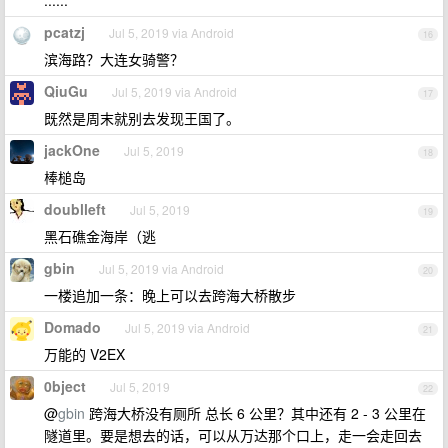
......
pcatzj
Jul 5, 2019 via Android
16
滨海路？大连女骑警？
QiuGu
Jul 5, 2019 via Android
17
既然是周末就别去发现王国了。
jackOne
Jul 5, 2019
18
棒槌岛
doublleft
Jul 5, 2019
19
黑石礁金海岸（逃
gbin
Jul 5, 2019 via Android
20
一楼追加一条：晚上可以去跨海大桥散步
Domado
Jul 5, 2019 via Android
21
万能的 V2EX
0bject
Jul 5, 2019
22
@
gbin
跨海大桥没有厕所 总长 6 公里？其中还有 2 - 3 公里在
隧道里。要是想去的话，可以从万达那个口上，走一会走回去