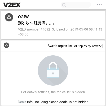
oatw
别吵吵～ 睡觉呢。。。
V2EX member #409213, joined on 2019-05-06 08:41:43
+08:00
Switch topics list
Per oatw's settings, the topics list is hidden
Deals
info, including closed deals, is not hidden