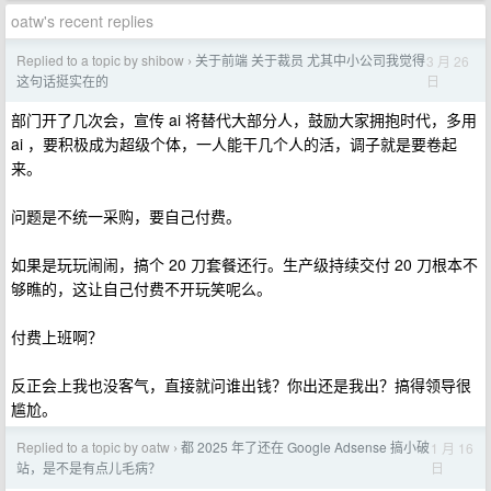
oatw's recent replies
Replied to a topic by shibow
关于前端 关于裁员 尤其中小公司我觉得
3 月 26
›
日
这句话挺实在的
部门开了几次会，宣传 ai 将替代大部分人，鼓励大家拥抱时代，多用
ai ，要积极成为超级个体，一人能干几个人的活，调子就是要卷起
来。
问题是不统一采购，要自己付费。
如果是玩玩闹闹，搞个 20 刀套餐还行。生产级持续交付 20 刀根本不
够瞧的，这让自己付费不开玩笑呢么。
付费上班啊？
反正会上我也没客气，直接就问谁出钱？你出还是我出？搞得领导很
尴尬。
Replied to a topic by oatw
都 2025 年了还在 Google Adsense 搞小破
1 月 16
›
日
站，是不是有点儿毛病？