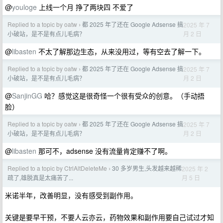
@
youloge
上线一个月 挣了两块四 不爱了
Replied to a topic by oatw
都 2025 年了还在 Google Adsense 搞
2025 年 7
›
月 2 日
小破站，是不是有点儿毛病？
@
libasten
不太了解那边生态，从来没用过，等有空去了解一下。
Replied to a topic by oatw
都 2025 年了还在 Google Adsense 搞
2025 年 7
›
月 2 日
小破站，是不是有点儿毛病？
@
SanjinGG
哈？感觉这是很奇怪一个很有受众的创意。（手动捂
脸）
Replied to a topic by oatw
都 2025 年了还在 Google Adsense 搞
2025 年 7
›
月 2 日
小破站，是不是有点儿毛病？
@
libasten
那可不，adsense 没有流量肯定赚不了啊。
Replied to a topic by CtrlAltDeleteMe
30 多岁男生,头发越来越稀
2025 年 2
›
月 5 日
疏了,雄脱真是太痛苦了...
米诺半年，改善明显，没有感受到副作用。
关键是要早干预，不要人云亦云，药物效果和副作用要自己试过才知