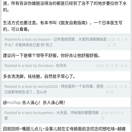
道，所有告诉你雄脱没得治的都是已经到了治不了的地步要拉你下水
的。
生活方式也要注意。有本书叫《脱发自救指南》，一个日本医生写
的，可以看看。
Replied to a topic by boycem
过年提前回家，大家的请假理由是
2025 年 1 月
›
21 日
什么？才能体现自己是“好”员工
建议问一下是哪个领导不舒服，你好去让他舒服舒服。
Replied to a topic by Donahue
白月光
2024 年 12 月 19 日
›
多去洗洗脚，祛祛魅，自然就平常心了。
Replied to a topic by sunny02222
特别喜欢一个女同事，感觉
2024 年 10 月
›
16 日
已经影响到生活了，怎么办
@
mc2tap
杀人诛心！杀人诛心啊！
Replied to a topic by buyerhou
大无语，中秋国庆都要回娘
2024 年 9 月 5
›
日
家
回就回呗~嘴甜儿点儿~没事儿就在丈母娘面前念叨念叨想吃啥~越绷