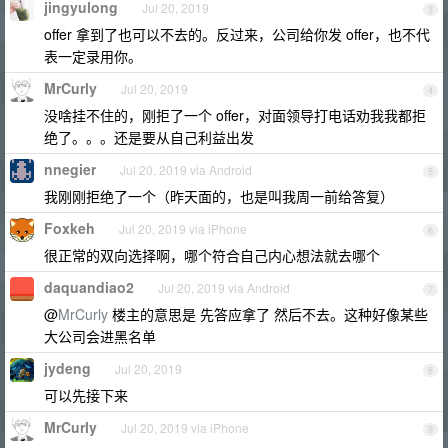
jingyulong
Jul 20, 2019
3
offer 拿到了也可以不去的。反过来，公司给你发 offer，也不代
表一定录用你。
MrCurly
Jul 20, 2019
4
没啥挂不住的，刚拒了一个 offer，对面领导打电话劝我我都拒
绝了。。。还是要从自己利益出发
nnegier
Jul 20, 2019 via Android
5
我刚刚拒绝了一个（昨天面的，也是叫我周一前给答复）
Foxkeh
Jul 20, 2019 via iPhone
6
很正常的双向选择啊，哪个符合自己内心想法就去哪个
daquandiao2
Jul 20, 2019 via Android
7
@
MrCurly
楼主的意思是 先答应拿了 然后不去。这种好像某些
大公司会进黑名单
jydeng
Jul 20, 2019
8
可以先接下来
MrCurly
Jul 20, 2019 via iPhone
9