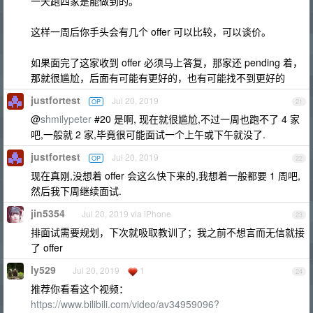
一天跑四家是能做到的。
这样一周后你手头会有几个 offer 可以比较，可以谈价。
如果面完了这家收到 offer 必须马上答复，那家还 pending 着，
那就很尴尬，后面有可能有更好的，也有可能找不到更好的
justfortest
Jul 20, 2019
OP
21
@
shmilypeter
#20 是啊, 现在就很尴尬,不过一周也跑不了 4 家
吧,一般就 2 家,毕竟很可能面试一个上午或下午就没了.
justfortest
Jul 20, 2019
OP
22
现在真刚,没想着 offer 会这么快下来的,我想着一般都要 1 周吧,
然后我下周继续面试.
jin5354
Jul 20, 2019 via iPhone
23
排面试需要规划，下次就吸取教训了；我之前不想言而无信就接
了 offer
ly529
Jul 20, 2019
1
24
推荐你看看这个视频：
https://www.bilibili.com/video/av34959096?