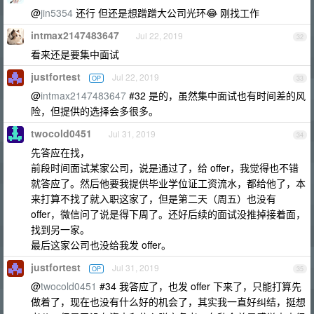
@
jin5354
还行 但还是想蹭蹭大公司光环😂 刚找工作
intmax2147483647
Jul 22, 2019
32
看来还是要集中面试
justfortest
Jul 22, 2019
OP
33
@
intmax2147483647
#32 是的，虽然集中面试也有时间差的风
险，但提供的选择会多很多。
twocold0451
Jul 31, 2019
34
先答应在找，
前段时间面试某家公司，说是通过了，给 offer，我觉得也不错
就答应了。然后他要我提供毕业学位证工资流水，都给他了，本
来打算不找了就入职这家了，但是第二天（周五）也没有
offer，微信问了说是得下周了。还好后续的面试没推掉接着面，
找到另一家。
最后这家公司也没给我发 offer。
justfortest
Jul 31, 2019
OP
35
@
twocold0451
#34 我答应了，也发 offer 下来了，只能打算先
做着了，现在也没有什么好的机会了，其实我一直好纠结，挺想