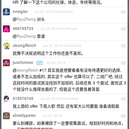
HR 了解一下这个公司的社保，休息，年终等情况。
nnegier
Jul 20, 2019 via Android
15
@
RyuZheng
对头
466745723
Jul 20, 2019 via iPhone
16
@
RyuZheng
靠谱
JeongReich
Jul 20, 2019 via Android
17
犹豫不决就说明这个工作你还是不喜欢。
justfortest
Jul 20, 2019
OP
18
@
JeongReich
#17 其实我是想要看看有没有待遇更好的选择,
或者不怎么加班的, 其实这个 offer 也算可以了, 二线厂吧, 经过
这段时间的面试就没找到不加班的, 后续还有 3 个面试, 面完这 3
个就没什么值得去面的了, 但是这个还要急着答复.
515576745
Jul 20, 2019 via Android
19
我上周的 offer 下周入职 然后 还有家大公司要面 准备请假面
shmilypeter
Jul 20, 2019
20
要么别裸辞，如果裸辞了一定要密集面试，规划好时间和地点，