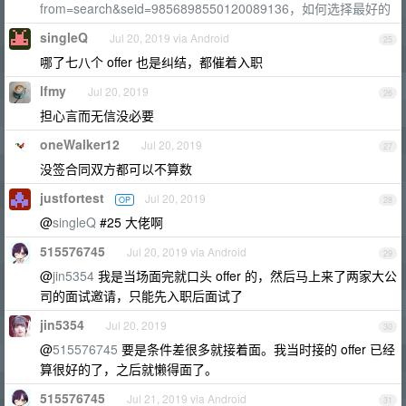
from=search&seid=9856898550120089136，如何选择最好的
singleQ
Jul 20, 2019 via Android
25
哪了七八个 offer 也是纠结，都催着入职
lfmy
Jul 20, 2019
26
担心言而无信没必要
oneWalker12
Jul 20, 2019
27
没签合同双方都可以不算数
justfortest
Jul 20, 2019
OP
28
@
singleQ
#25 大佬啊
515576745
Jul 20, 2019 via Android
29
@
jin5354
我是当场面完就口头 offer 的，然后马上来了两家大公
司的面试邀请，只能先入职后面试了
jin5354
Jul 20, 2019
30
@
515576745
要是条件差很多就接着面。我当时接的 offer 已经
算很好的了，之后就懒得面了。
515576745
Jul 21, 2019 via Android
31