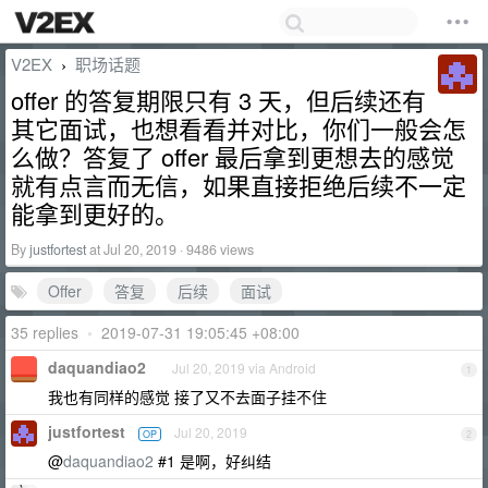
V2EX
职场话题
›
offer 的答复期限只有 3 天，但后续还有
其它面试，也想看看并对比，你们一般会怎
么做？答复了 offer 最后拿到更想去的感觉
就有点言而无信，如果直接拒绝后续不一定
能拿到更好的。
By
justfortest
at Jul 20, 2019 · 9486 views
Offer
答复
后续
面试
35 replies
•
2019-07-31 19:05:45 +08:00
daquandiao2
Jul 20, 2019 via Android
1
我也有同样的感觉 接了又不去面子挂不住
justfortest
Jul 20, 2019
OP
2
@
daquandiao2
#1 是啊，好纠结