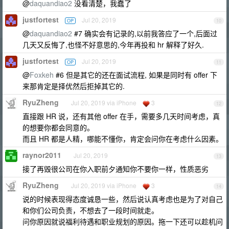
@
daquandiao2
没看清楚，我蠢了
justfortest
Jul 20, 2019
OP
10
@
daquandiao2
#7 确实会有记录的,以前我答应了一个,后面过
几天又反悔了,也怪不好意思的,今年再投和 hr 解释了好久.
justfortest
Jul 20, 2019
OP
11
@
Foxkeh
#6 但是其它的还在面试流程, 如果是同时有 offer 下
来那肯定是择优然后拒掉其它的.
RyuZheng
Jul 20, 2019 via iPhone
3
12
直接跟 HR 说，还有其他 offer 在手，需要多几天时间考虑，真
的想要你都会同意的。
而且 HR 都是人精，哪能不懂你，肯定会问你在考虑什么因素。
raynor2011
Jul 20, 2019
13
接了再毁很公司在你入职前夕通知你不要你一样，性质恶劣
RyuZheng
Jul 20, 2019 via iPhone
3
14
说的时候表现得态度诚恳一些，然后说认真考虑也是为了对自己
和你们公司负责，不想去了一段时间就走。
问你原因就说福利待遇和职业规划的原因。拖一下还可以趁机问