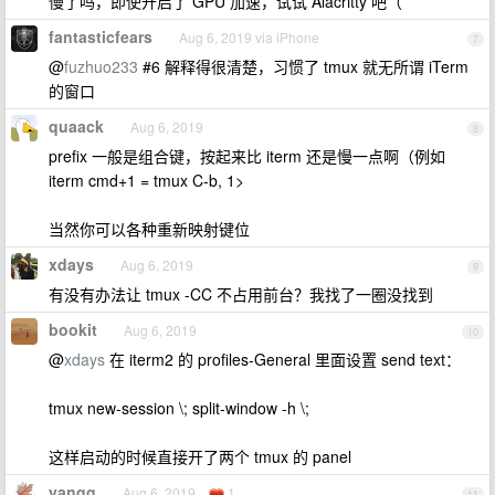
慢了吗，即使开启了 GPU 加速，试试 Alacritty 吧（
fantasticfears
Aug 6, 2019 via iPhone
7
@
fuzhuo233
#6 解释得很清楚，习惯了 tmux 就无所谓 iTerm
的窗口
quaack
Aug 6, 2019
8
prefix 一般是组合键，按起来比 iterm 还是慢一点啊（例如
iterm cmd+1 = tmux C-b, 1>
当然你可以各种重新映射键位
xdays
Aug 6, 2019
9
有没有办法让 tmux -CC 不占用前台？我找了一圈没找到
bookit
Aug 6, 2019
10
@
xdays
在 iterm2 的 profiles-General 里面设置 send text：
tmux new-session \; split-window -h \;
这样启动的时候直接开了两个 tmux 的 panel
yangg
Aug 6, 2019
1
11