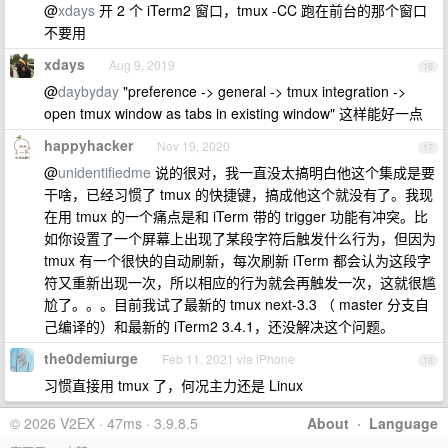
@
xdays
开 2 个 iTerm2 窗口，tmux -CC 跑在前台的那个窗口
不要用
xdays
Aug 9, 2019
16
@
daybyday
"preference -> general -> tmux integration ->
open tmux window as tabs in existing window" 这样能好一点
happyhacker
Nov 19, 2020
17
@
unidentifiedme
说的很对，我一直没太搞明白他这个集成是要
干啥，已经习惯了 tmux 的快捷键，搞成他这个就没有了。我现
在用 tmux 的一个痛点是和 iTerm 带的 trigger 功能有冲突。比
如你设置了一个屏幕上出现了某段字符后触发什么行为，但因为
tmux 有一个很快的自动刷新，每次刷新 iTerm 都会认为这段字
符又重新出现一次，所以相应的行为就会再触发一次，这就很尴
尬了。。。目前我试了最新的 tmux next-3.3 （ master 分支自
己编译的）和最新的 iTerm2 3.4.1，还没解决这个问题。
the0demiurge
Feb 11, 2021 via iPhone
18
习惯直接用 tmux 了，何况主力还是 Linux
© 2026 V2EX · 47ms · 3.9.8.5
About
·
Language