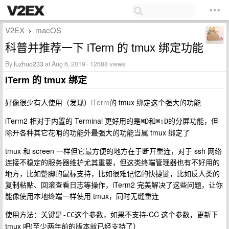
V2EX
macOS
›
科普并推荐一下 iTerm 的 tmux 绑定功能
By
fuzhuo233
at Aug 6, 2019 · 12688 views
iTerm 的 tmux 绑定
好像很少有人使用（发现）
iTerm
的 tmux 绑定这个强大的功能
iTerm2 相对于内置的 Terminal 更好用的是
和
的分屏功能，但
⌘D
⌘⇧D
除开各种其它花哨的功能外最强大的功能当属 tmux 绑定了
tmux 和 screen 一样但它最方便的地方在于断开重连，对于 ssh 网络
连接不稳定的服务器维护尤其重要，但这类终端管理器也有不好用的
地方，比如蹩脚的鼠标支持，比如很难记忆的快捷键，比如反人类的
复制粘贴、回滚查看日志等操作，iTerm2 完美解决了这些问题，让你
能像使用本地终端一样使用 tmux，同时无缝重连
使用方法：关键是
这个参数，如果不支持-CC 这个参数，更新下
-CC
tmux 吧(至少两年前的版本就已经支持了）