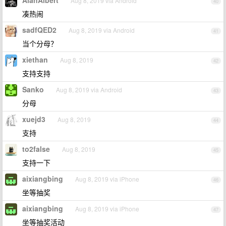
AlanAlbert
Aug 8, 2019 via Android
40
凑热闹
sadfQED2
Aug 8, 2019 via Android
41
当个分母？
xiethan
Aug 8, 2019
42
支持支持
Sanko
Aug 8, 2019 via Android
43
分母
xuejd3
Aug 8, 2019
44
支持
to2false
Aug 8, 2019
45
支持一下
aixiangbing
Aug 8, 2019 via iPhone
46
坐等抽奖
aixiangbing
Aug 8, 2019 via iPhone
47
坐等抽奖活动