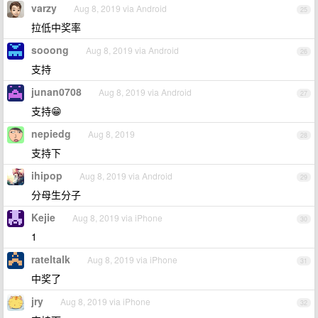
varzy
Aug 8, 2019 via Android
25
拉低中奖率
sooong
Aug 8, 2019 via Android
26
支持
junan0708
Aug 8, 2019 via Android
27
支持😁
nepiedg
Aug 8, 2019
28
支持下
ihipop
Aug 8, 2019 via Android
29
分母生分子
Kejie
Aug 8, 2019 via iPhone
30
1
rateltalk
Aug 8, 2019 via iPhone
31
中奖了
jry
Aug 8, 2019 via iPhone
32