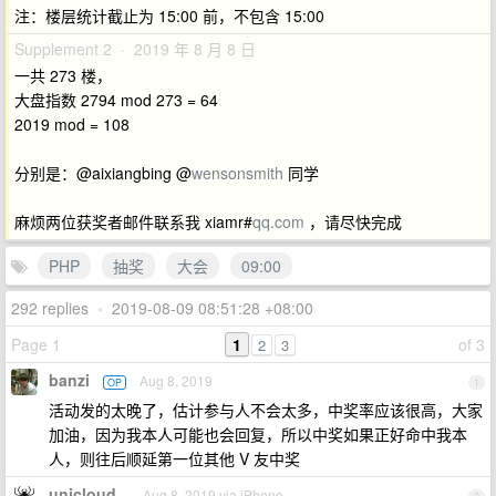
注：楼层统计截止为 15:00 前，不包含 15:00
Supplement 2 · 2019 年 8 月 8 日
一共 273 楼，
大盘指数 2794 mod 273 = 64
2019 mod = 108
分别是：@aixiangbing @
wensonsmith
同学
麻烦两位获奖者邮件联系我 xiamr#
qq.com
，请尽快完成
PHP
抽奖
大会
09:00
292 replies
•
2019-08-09 08:51:28 +08:00
Page 1
1
of 3
2
3
banzi
Aug 8, 2019
OP
1
活动发的太晚了，估计参与人不会太多，中奖率应该很高，大家
加油，因为我本人可能也会回复，所以中奖如果正好命中我本
人，则往后顺延第一位其他 V 友中奖
unicloud
Aug 8, 2019 via iPhone