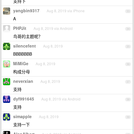
支持下
yangbin9317
Aug 8, 2019 via iPhone
33
A
PHPJit
Aug 8, 2019 via Android
34
鸟哥的主题呢？
silencefent
Aug 8, 2019
35
BBBBBBB
MiMiGe
Aug 8, 2019
36
构成分母
neverxian
Aug 8, 2019
37
支持
dyf991645
Aug 8, 2019 via Android
38
支持
simapple
Aug 8, 2019
39
支持一下