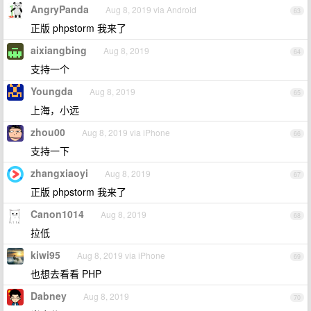
AngryPanda
Aug 8, 2019 via Android
63
正版 phpstorm 我来了
aixiangbing
Aug 8, 2019
64
支持一个
Youngda
Aug 8, 2019
65
上海，小远
zhou00
Aug 8, 2019 via iPhone
66
支持一下
zhangxiaoyi
Aug 8, 2019
67
正版 phpstorm 我来了
Canon1014
Aug 8, 2019
68
拉低
kiwi95
Aug 8, 2019 via iPhone
69
也想去看看 PHP
Dabney
Aug 8, 2019
70