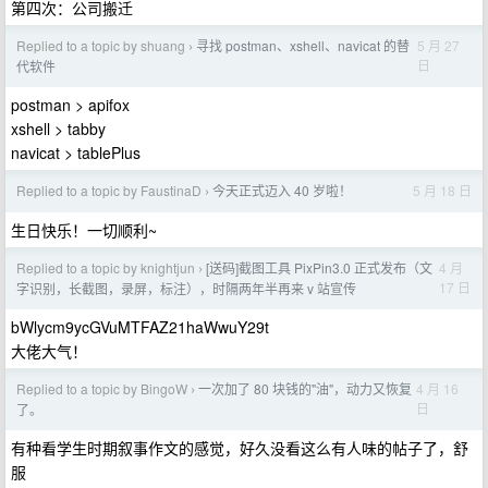
第四次：公司搬迁
Replied to a topic by shuang
寻找 postman、xshell、navicat 的替
5 月 27
›
日
代软件
postman > apifox
xshell > tabby
navicat > tablePlus
Replied to a topic by FaustinaD
今天正式迈入 40 岁啦！
5 月 18 日
›
生日快乐！一切顺利~
Replied to a topic by knightjun
[送码]截图工具 PixPin3.0 正式发布（文
4 月
›
17 日
字识别，长截图，录屏，标注），时隔两年半再来 v 站宣传
bWlycm9ycGVuMTFAZ21haWwuY29t
大佬大气！
Replied to a topic by BingoW
一次加了 80 块钱的"油"，动力又恢复
4 月 16
›
日
了。
有种看学生时期叙事作文的感觉，好久没看这么有人味的帖子了，舒
服