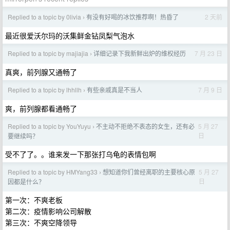
Replied to a topic by 0livia
有没有好喝的冰饮推荐啊！热昏了
2 天前
›
最近很爱沃尔玛的沃集鲜金钻凤梨气泡水
Replied to a topic by majiajia
详细记录下我新鲜出炉的维权经历
7 月 23 日
›
真爽，前列腺又通畅了
Replied to a topic by lhhllh
有些亲戚真是不当人
7 月 9 日
›
爽，前列腺都看通畅了
Replied to a topic by YouYuyu
不主动不拒绝不表态的女生，还有必
5 月 27
›
日
要继续吗？
受不了了。。谁来发一下那张打乌龟的表情包啊
Replied to a topic by HMYang33
想知道你们曾经离职的主要核心原
5 月 27
›
日
因都是什么？
第一次：不爽老板
第二次：疫情影响公司解散
第三次：不爽空降领导