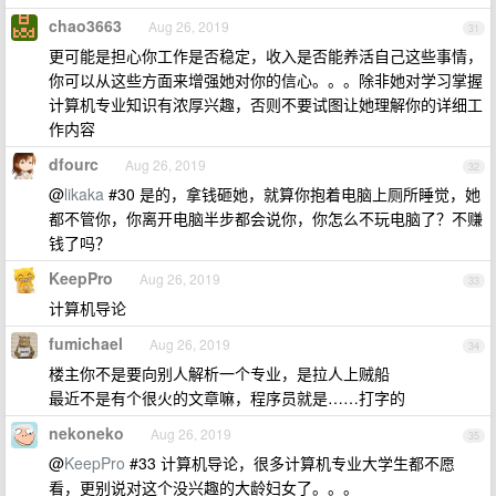
chao3663
Aug 26, 2019
31
更可能是担心你工作是否稳定，收入是否能养活自己这些事情，
你可以从这些方面来增强她对你的信心。。。除非她对学习掌握
计算机专业知识有浓厚兴趣，否则不要试图让她理解你的详细工
作内容
dfourc
Aug 26, 2019
32
@
likaka
#30 是的，拿钱砸她，就算你抱着电脑上厕所睡觉，她
都不管你，你离开电脑半步都会说你，你怎么不玩电脑了？不赚
钱了吗？
KeepPro
Aug 26, 2019
33
计算机导论
fumichael
Aug 26, 2019
34
楼主你不是要向别人解析一个专业，是拉人上贼船
最近不是有个很火的文章嘛，程序员就是……打字的
nekoneko
Aug 26, 2019
35
@
KeepPro
#33 计算机导论，很多计算机专业大学生都不愿
看，更别说对这个没兴趣的大龄妇女了。。。