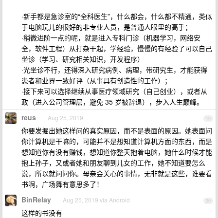
·新手都是急诊室的“全科医生”，什么都会，什么都不精通，类似
于电脑玩儿的很好的非专业人员，是普通人眼里的高手；
·稍微进阶一点的呢，就是进入专科门诊（机器学习，网络安
全，软件工程）从打杂干起，学经验，慢慢的有经验了可以自己
坐诊（学习、研究相关知识，开发程序）
·光坐诊不行，还得深入研究病例、病理，带研究生，才能获得
患者和业界一致好评（从事具有创造性的工作）；
·接下来可以选择继续从事医疗领域研究（自己创业），或者从
政（进入公司管理层，避免 35 岁被辞退），步入人生巅峰。
reus
Aug 25, 2019
19
你要发掘出她这样问的真实原因，而不是表面的原因。她表面问
你计算机是干嘛的，可能并不是想知道计算机方面的东西，而是
想知道你有没有赚钱，想知道你整天抱着电脑，她什么时候才能
抱上孙子，又或者她和朋友聊到儿女的工作，她不知道要怎么
说，所以就问问你。母亲会关心的事情，无非就是这些，谁要看
书啊，广场舞有意思多了！
BinRelay
Aug 25, 2019 via Android
20
这样的书没有