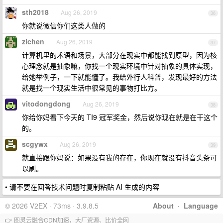
sth2018
Aug 26, 2019
36
你就说微信你们这类人做的
zichen
Aug 26, 2019
37
计算机里的术语和场景，大部分在现实中都能找到原型，因为核
心理念就是抽象嘛，你找一个现实环境中针对抽象的具体实现，
给她举例子，一下就能懂了。我给外行人科普，发现最好的方法
就是找一个现实生活中很常见的事物打比方。
vitodongdong
Aug 26, 2019
38
你给你妈看下今天的 TI9 冠军奖金，然后说你现在就是在干这个
的。
scgywx
Aug 26, 2019
39
就直接跟你妈说：如果没有我的存在，你现在就没有抖音头条可
以刷。
• 请不要在回答技术问题时复制粘贴 AI 生成的内容
© 2026 V2EX · 73ms · 3.9.8.5
About
·
Language
👉 图灵云融合CDN加速，大厂资源、比价全网