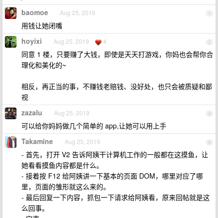
baomoe
Aug 25, 2019
1
用钱让她闭嘴
hoyixi
Aug 25, 2019
4
2
同意 1 楼，只要赚了大钱，即使是天天打游戏，你妈也会帮你合
理化和美化的~
相反，再正当的事，不赚钱老赔钱、没好处，也只会被质疑和鄙
视
zazalu
Aug 25, 2019
3
可以给你妈妈做几个简单的 app,让她可以用上手
Takamine
Aug 25, 2019
4
- 首先，打开 V2 告诉阿姨干计算机工作的一般都在这摸鱼，让
她看看摸鱼内容都是什么。
- 接着按 F12 给阿姨讲一下基本的页面 DOM，哪里对应了哪
里，页面的雏形就这么来的。
- 最后回复一下内容，抓包一下请求给阿姨看，原来回帖就是这
么回事。