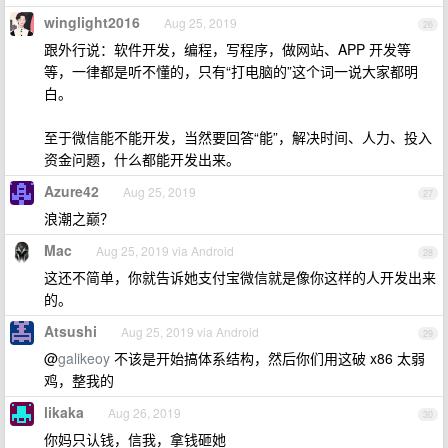
winglight2016
Aug 25, 2019
26
跟外行说：软件开发，编程，写程序，做网站、APP 开发等
等，一律都是听不懂的，只有“打电脑的”这个词一说大家都明
白。
至于微信能不能开发，当然要回答“能”，解决时间、人力、投入
资金问题，什么都能开发出来。
Azure42
Aug 25, 2019
27
浪潮之巅？
Mac
Aug 25, 2019 via Android
28
这还不简单，你就告诉她支付宝微信就是像你这样的人开发出来
的。
Atsushi
Aug 25, 2019 via Android
29
@
galikeoy
不该是开始搞体系结构，然后你们用这破 x86 太弱
鸡，整我的
likaka
Aug 26, 2019
30
你妈只认钱，信我，拿钱砸她