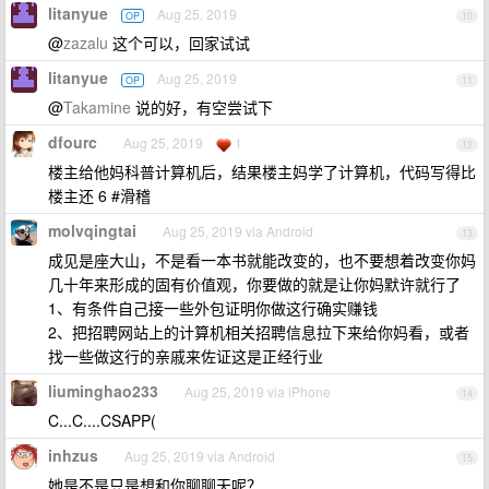
litanyue
Aug 25, 2019
OP
10
@
zazalu
这个可以，回家试试
litanyue
Aug 25, 2019
OP
11
@
Takamine
说的好，有空尝试下
dfourc
Aug 25, 2019
1
12
楼主给他妈科普计算机后，结果楼主妈学了计算机，代码写得比
楼主还 6 #滑稽
molvqingtai
Aug 25, 2019 via Android
13
成见是座大山，不是看一本书就能改变的，也不要想着改变你妈
几十年来形成的固有价值观，你要做的就是让你妈默许就行了
1、有条件自己接一些外包证明你做这行确实赚钱
2、把招聘网站上的计算机相关招聘信息拉下来给你妈看，或者
找一些做这行的亲戚来佐证这是正经行业
liuminghao233
Aug 25, 2019 via iPhone
14
C...C....CSAPP(
inhzus
Aug 25, 2019 via Android
15
她是不是只是想和你聊聊天呢？