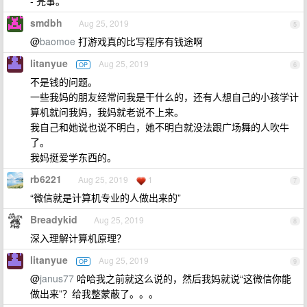
- 完事。
smdbh
Aug 25, 2019
5
@
baomoe
打游戏真的比写程序有钱途啊
litanyue
Aug 25, 2019
OP
6
不是钱的问题。
一些我妈的朋友经常问我是干什么的，还有人想自己的小孩学计
算机就问我妈，我妈就老说不上来。
我自己和她说也说不明白，她不明白就没法跟广场舞的人吹牛
了。
我妈挺爱学东西的。
rb6221
Aug 25, 2019
1
7
“微信就是计算机专业的人做出来的”
Breadykid
Aug 25, 2019
8
深入理解计算机原理？
litanyue
Aug 25, 2019
OP
9
@
janus77
哈哈我之前就这么说的，然后我妈就说“这微信你能
做出来”？给我整蒙蔽了。。。