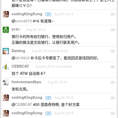
巅峰⊙∀⊙！
codingKingKong
Aug 29, 2019
OP
17
@
conn4575
#16 有道理~
9151
Aug 29, 2019
18
银行卡的所有权归银行，使用权归用户。
正确的做法是交给银行，让银行联系用户。
Daming
Aug 29, 2019 via Android
19
@
cb192c3
补卡后卡号都变了，能找回还是找回的好。
CEBBCAT
Aug 29, 2019 via Android
20
找个 ATM 自动吞卡？
foreverstandbyu
Aug 29, 2019
21
坐标北苑。
codingKingKong
Aug 29, 2019
OP
22
@
CEBBCAT
#20 思路奇特啊, 是个好方案
codingKingKong
Aug 29, 2019
OP
23