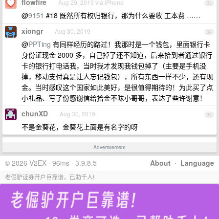
flowfire
Aug 29, 2019 via iPhone
33
@
9151
#18 既然所有权归银行，那为什么要收 工本费 ……
xiongr
Aug 30, 2019
34
@
PPTing
有同样经历的路过！我那时是一个钱包，里面银行卡
身份证现金 2000 多，自己掉了还不知道，后来拾到者通过银行
卡的银行打电话我，当时我才发现我钱包掉了（主要是手机没
掉，移动支付真是让人忘记钱包），所有东西一样不少，还有现
金。当时感叹这个国家如此美好，是很值得期待的！为此买了点
小礼品、写了份感谢信给拾金不昧小哥哥，表达了些许谢意！
chunXD
Aug 30, 2019
35
不是金葵花，金葵花上面是有名字的呀
Advertisement
© 2026 V2EX · 96ms · 3.9.8.5
About
·
Language
老倔驴证券开户巨靠谱，已助千人!