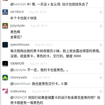
@
belin520
#1 嗯, 一天没 v 友认领, 估计也就挂失去了
cb192c3
Aug 29, 2019
4
补个卡也就十块钱
julyclyde
Aug 29, 2019
5
黑色啊
金葵花？
qwerthhusn
Aug 29, 2019
6
每次我掏出我的黑卡给收银员小妹，脸上就会露出得意的表情。
没错，就是黑卡，黑色的卡，交行的，额度 3000
VANHOR
Aug 29, 2019
7
@
julyclyde
不一定，我的卡也是黑色。。
cherrysalo
Aug 29, 2019
8
@
qwerthhusn
我也是黑色交行卡，0 额
otakustay
Aug 29, 2019
9
@
VANHOR
但招行如果是储蓄卡的话只有金葵花是黑的吧？信
用卡倒是有一堆黑色的