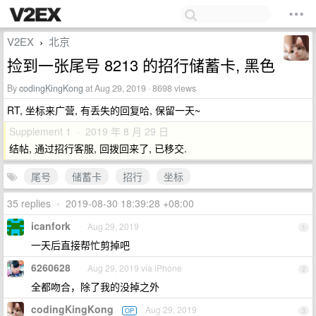
V2EX
北京
›
捡到一张尾号 8213 的招行储蓄卡, 黑色
By
codingKingKong
at Aug 29, 2019 · 8698 views
RT, 坐标来广营, 有丢失的回复哈, 保留一天~
Supplement 1 · 2019 年 8 月 29 日
结帖, 通过招行客服, 回拨回来了, 已移交.
尾号
储蓄卡
招行
坐标
35 replies
•
2019-08-30 18:39:28 +08:00
icanfork
Aug 29, 2019
1
一天后直接帮忙剪掉吧
6260628
Aug 29, 2019 via iPhone
2
全都吻合，除了我的没掉之外
codingKingKong
Aug 29, 2019
OP
3