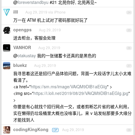
@
foreverstandbyu
#21 北苑你好, 北苑再见~
illl
Aug 29, 2019 via iPhone
24
万一在 ATM 机上试对了密码那就好玩了
opengps
Aug 29, 2019
25
送去柜台，客服会处理
VANHOR
Aug 29, 2019
26
@
otakustay
我的一张储蓄卡还真的是黑色的
bluekz
Aug 29, 2019
27
我寻思着这还是招行产品体验问题，背面一大段话字儿太小太难
看清了。
<a href="
https://sm.ms/image/VAiQM9DlB1aEGIg
" >
<img src="
https://i.loli.net/2019/08/29/VAiQM9DlB1aEGIg.jpg
"
>
你要是有心就找个招行网点一交，或者剪断芯片省的被人利用，
实在懒得扔垃圾桶里大概也没啥事儿，来 v 站发帖那要多大缘分
才能找到人
codingKingKong
Aug 29, 2019
OP
28