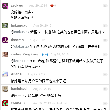
zackwu
Aug 29, 2019
6
10
交给招行网点×
V 站大海捞针√
liukangxu
Aug 29, 2019
11
@
otakustay
储蓄卡一卡通 M+之类的也有黑色卡面，只是普卡
theoran
Aug 29, 2019
12
@
otakustay
招行相机图案和键盘图案的 M+储蓄卡也是黑的
codingKingKong
Aug 29, 2019
OP
13
@
keith1126
#10 哈哈, 碰碰运气, 碰到了就当给 v 友做贡献了~
另招行离我有点远~
ArianX
Aug 29, 2019
14
恰好是 v 站用户丢的概率也太小了吧
fumichael
Aug 29, 2019
15
请问一下，这张是 v2er 联名卡吗
conn4575
Aug 29, 2019 via Android
16
说不定就是哪个白富美小姐姐的呢，然后就联系上了，走上人生