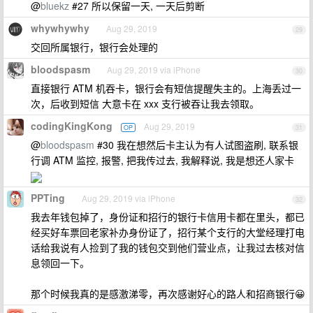
@
bluekz
#27 所以保留一天, 一天后剪断
whywhywhy
Aug 29, 2019
29
交回所属银行，银行会处理的
bloodspasm
Aug 29, 2019 via iPhone
30
直接银行 ATM 机吞卡，银行会有短信提醒失主的。上海丢过一
次，后收到短信 大意卡在 xxx 支行被吞让我去领取。
codingKingKong
Aug 29, 2019
OP
31
@
bloodspasm
#30 我在想然后卡主认为有人试图盗刷, 联系银
行调 ATM 监控, 报警, 把我传过去, 我解释说, 我是想还人家卡
PPTing
Aug 29, 2019 via iPhone
32
我去年钱包掉了，身份证和招行的银行卡信用卡都在里头，都已
经买好车票回老家补办身份证了，招行某个支行的大堂经理打电
话给我说有人捡到了我的钱包交到他们营业点，让我过去核对信
息领回一下。
那个时候我真的是感激涕零，再次感谢好心的路人和招商银行😀