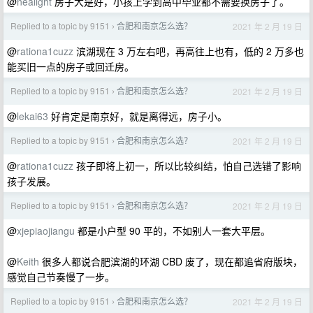
@
nealight
房子大是好，小孩上学到高中毕业都不需要换房子了。
Replied to a topic by 9151
合肥和南京怎么选？
2021 年 2 月 19 日
›
@
rationa1cuzz
滨湖现在 3 万左右吧，再高往上也有，低的 2 万多也
能买旧一点的房子或回迁房。
Replied to a topic by 9151
合肥和南京怎么选？
2021 年 2 月 19 日
›
@
lekai63
好肯定是南京好，就是离得远，房子小。
Replied to a topic by 9151
合肥和南京怎么选？
2021 年 2 月 19 日
›
@
rationa1cuzz
孩子即将上初一，所以比较纠结，怕自己选错了影响
孩子发展。
Replied to a topic by 9151
合肥和南京怎么选？
2021 年 2 月 19 日
›
@
xjepiaojiangu
都是小户型 90 平的，不如别人一套大平层。
@
Keith
很多人都说合肥滨湖的环湖 CBD 废了，现在都追省府版块，
感觉自己节奏慢了一步。
Replied to a topic by 9151
合肥和南京怎么选？
2021 年 2 月 19 日
›