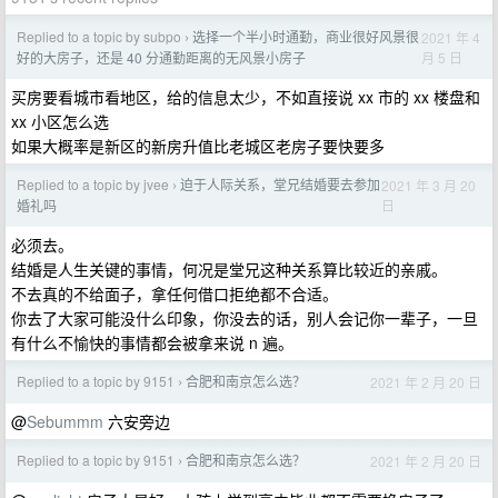
Replied to a topic by subpo
选择一个半小时通勤，商业很好风景很
2021 年 4
›
月 5 日
好的大房子，还是 40 分通勤距离的无风景小房子
买房要看城市看地区，给的信息太少，不如直接说 xx 市的 xx 楼盘和
xx 小区怎么选
如果大概率是新区的新房升值比老城区老房子要快要多
Replied to a topic by jvee
迫于人际关系，堂兄结婚要去参加
2021 年 3 月 20
›
日
婚礼吗
必须去。
结婚是人生关键的事情，何况是堂兄这种关系算比较近的亲戚。
不去真的不给面子，拿任何借口拒绝都不合适。
你去了大家可能没什么印象，你没去的话，别人会记你一辈子，一旦
有什么不愉快的事情都会被拿来说 n 遍。
Replied to a topic by 9151
合肥和南京怎么选？
2021 年 2 月 20 日
›
@
Sebummm
六安旁边
Replied to a topic by 9151
合肥和南京怎么选？
2021 年 2 月 20 日
›