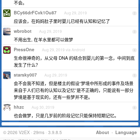
不会。
BCy66drFCvk1Ou87
Aug 29, 2019
2
应该会，在妈妈肚子里时婴儿已经有认知和记忆了
wbrobot
Aug 29, 2019
3
不用出生, 在羊水里都可以做梦
PressOne
Aug 29, 2019 via Android
4
生命很神奇的，从父母 DNA 的结合到婴儿的第一念，中间到底
发生了什么？
starsky007
Aug 29, 2019
5
会不会我不知道，但是楼主的假设“梦境中所形成的事件及场景
来自于人们已有的认知以及记忆”是不正确的，只能说有一部分
梦境是基于现实的，还有一些梦并不是。
hhzc
Aug 30, 2019
6
也会做梦，只是几岁前的阶段记忆只能保持短期记忆。
© 2026 V2EX · 29ms · 3.9.8.5
About
·
Language