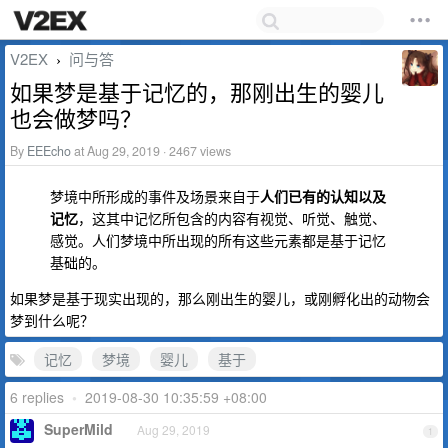
V2EX
问与答
›
如果梦是基于记忆的，那刚出生的婴儿
也会做梦吗？
By
EEEcho
at Aug 29, 2019 · 2467 views
梦境中所形成的事件及场景来自于
人们已有的认知以及
记忆
，这其中记忆所包含的内容有视觉、听觉、触觉、
感觉。人们梦境中所出现的所有这些元素都是基于记忆
基础的。
如果梦是基于现实出现的，那么刚出生的婴儿，或刚孵化出的动物会
梦到什么呢？
记忆
梦境
婴儿
基于
6 replies
•
2019-08-30 10:35:59 +08:00
SuperMild
Aug 29, 2019
1