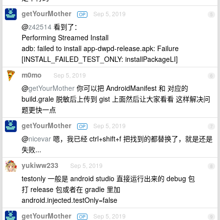
getYourMother
Sep 5, 2019
OP
5
@
z42514
看到了：
Performing Streamed Install
adb: failed to install app-dwpd-release.apk: Failure
[INSTALL_FAILED_TEST_ONLY: installPackageLI]
m0mo
Sep 5, 2019
6
@
getYourMother
你可以把 AndroidManifest 和 对应的
build.grale 脱敏后上传到 gist 上面然后让大家看看 这样解决问
题更快一点
getYourMother
Sep 5, 2019
OP
7
@
nicevar
嗯，我已经 ctrl+shift+f 把找到的都替换了，就是还是
失败...
yukiww233
Sep 5, 2019
8
testonly 一般是 android studio 直接运行出来的 debug 包
打 release 包或者在 gradle 里加
android.injected.testOnly=false
getYourMother
Sep 5, 2019
OP
9