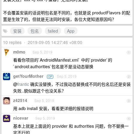
不会覆盖安装的话说明包名是不同的，也就是说 productFlavors 的配
置是生效了的，但就是无法同时安装，各位大佬知道原因吗？
安装
包名
failed
App
10 replies
•
2019-09-05 14:27:46 +08:00
m0mo
Sep 5, 2019
1
看看你项目的`AndroidManifest.xml` 中的`provider`的
`android:authorities`包名是不是没动态替换
getYourMother
Sep 5, 2019
OP
2
@
frantic
确实没替换，不过我动态替换成不同的包名后还是安装
失败..貌似跟这个也没关系？
z42514
Sep 5, 2019
3
用 adb install 安装，看看更详细的报错说明
nicevar
Sep 5, 2019
4
基本上就是上面说的 provider 和 authorities 问题，你不替换一
定不行的