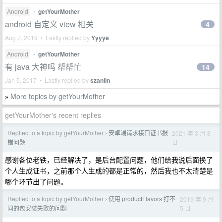
Android
•
getYourMother
android 自定义 view 相关
4
Aug 7, 2019 • Lastly replied by
Yyyye
Android
•
getYourMother
有 java 大神吗 帮帮忙
14
Jan 5, 2017 • Lastly replied by
szanlin
More topics by getYourMother
»
getYourMother's recent replies
Replied to a topic by getYourMother
安卓端请求接口证书报
2021 年 3 月 8
›
日
错问题
感谢各位老铁，已经解决了，是后台配置问题，他们给我说后面换了
个人生成证书，之前那个人生成的都是正常的，然后我也不太清楚是
哪个环节出了问题。
Replied to a topic by getYourMother
使用 productFlavors 打不
2019 年 9 月
›
5 日
同的包安装失败的问题