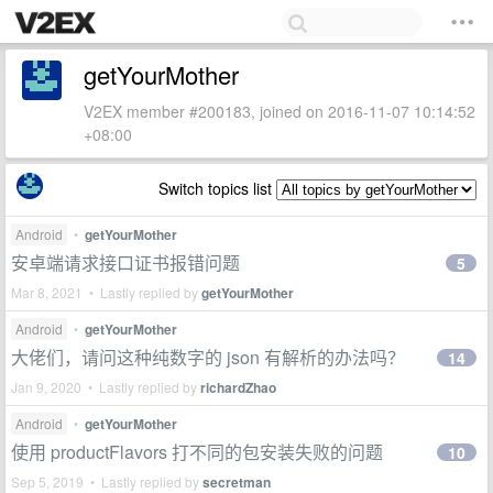
getYourMother
V2EX member #200183, joined on 2016-11-07 10:14:52
+08:00
Switch topics list
Android
•
getYourMother
安卓端请求接口证书报错问题
5
Mar 8, 2021 • Lastly replied by
getYourMother
Android
•
getYourMother
大佬们，请问这种纯数字的 json 有解析的办法吗？
14
Jan 9, 2020 • Lastly replied by
richardZhao
Android
•
getYourMother
使用 productFlavors 打不同的包安装失败的问题
10
Sep 5, 2019 • Lastly replied by
secretman