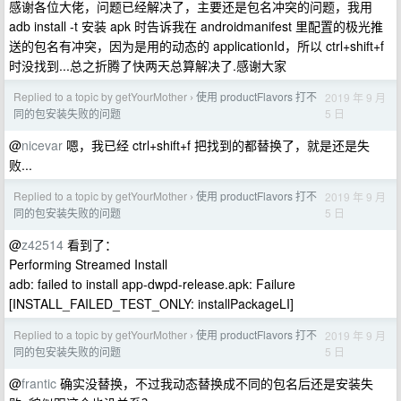
感谢各位大佬，问题已经解决了，主要还是包名冲突的问题，我用
adb install -t 安装 apk 时告诉我在 androidmanifest 里配置的极光推
送的包名有冲突，因为是用的动态的 applicationId，所以 ctrl+shift+f
时没找到...总之折腾了快两天总算解决了.感谢大家
Replied to a topic by getYourMother
使用 productFlavors 打不
2019 年 9 月
›
5 日
同的包安装失败的问题
@
nicevar
嗯，我已经 ctrl+shift+f 把找到的都替换了，就是还是失
败...
Replied to a topic by getYourMother
使用 productFlavors 打不
2019 年 9 月
›
5 日
同的包安装失败的问题
@
z42514
看到了：
Performing Streamed Install
adb: failed to install app-dwpd-release.apk: Failure
[INSTALL_FAILED_TEST_ONLY: installPackageLI]
Replied to a topic by getYourMother
使用 productFlavors 打不
2019 年 9 月
›
5 日
同的包安装失败的问题
@
frantic
确实没替换，不过我动态替换成不同的包名后还是安装失