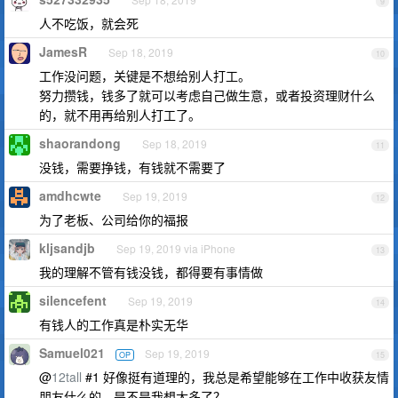
9
人不吃饭，就会死
JamesR
Sep 18, 2019
10
工作没问题，关键是不想给别人打工。
努力攒钱，钱多了就可以考虑自己做生意，或者投资理财什么
的，就不用再给别人打工了。
shaorandong
Sep 18, 2019
11
没钱，需要挣钱，有钱就不需要了
amdhcwte
Sep 19, 2019
12
为了老板、公司给你的福报
kljsandjb
Sep 19, 2019 via iPhone
13
我的理解不管有钱没钱，都得要有事情做
silencefent
Sep 19, 2019
14
有钱人的工作真是朴实无华
Samuel021
Sep 19, 2019
OP
15
@
12tall
#1 好像挺有道理的，我总是希望能够在工作中收获友情
朋友什么的，是不是我想太多了？