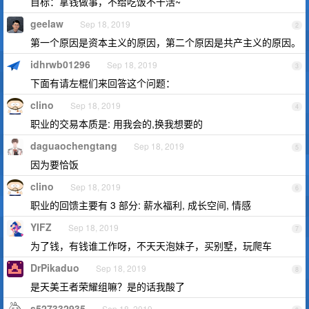
目标：拿钱做事，不给吃饭不干活~
geelaw
Sep 18, 2019
2
第一个原因是资本主义的原因，第二个原因是共产主义的原因。
idhrwb01296
Sep 18, 2019
3
下面有请左棍们来回答这个问题：
clino
Sep 18, 2019
4
职业的交易本质是: 用我会的,换我想要的
daguaochengtang
Sep 18, 2019
5
因为要恰饭
clino
Sep 18, 2019
6
职业的回馈主要有 3 部分: 薪水福利, 成长空间, 情感
YIFZ
Sep 18, 2019
7
为了钱，有钱谁工作呀，不天天泡妹子，买别墅，玩爬车
DrPikaduo
Sep 18, 2019
8
是天美王者荣耀组嘛？是的话我酸了
s527332935
Sep 18, 2019