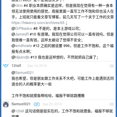
@
clino
#4 职业本质确实是这样，但是我现在觉得有一种一身本
领无法使用使用的感觉，周报里面一直写工作不饱和但也没人在
乎，上班就只能看文章写博客，前几天写了一个关于工作的文章
https://hiwannz.com/archives/65
；
@
DrPikaduo
#8 不是的，是本土游戏公司；
@
JamesR
#10 有道理。我现在觉得公司可以一直有钱吗，但是
我很难一直有钱，这样太被动了觉得不安全；
@
amdhcwte
#12 之前的据说要 996，但是工作不饱和，这个福
报有点水啊；
@
kljsandjb
#13 我也是这样想的，不然就把自己废了；
12tall
Sep 19, 2019
16
@
Samuel021
我也希望，但是朋友跟工作关系不大吧，可能工作上能遇到志同
道合的人的概率更大一些
工作不饱和就摸鱼啊哈哈，福报不够就跳槽撒
Samuel021
Sep 20, 2019
OP
17
@
12tall
这句话倒是挺实在的，工作不饱和就摸鱼，福报不够就
跳槽。