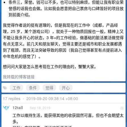
条件三，荣誉。钱可以不多，也可以特别麻烦，但能让我有职业荣
誉感的话我也会做。比如我会愿意把自己票房与口碑皆好的项目放
到前面介绍。
我觉得作者说的挺有道理的，但是我现在的工作中（成都，产品经
理，25 岁，某个游戏公司），就处于一种物质回报也一般，精神上又
不能让我多开心的状态，3 年+的工作经验，做基础的脏活累活做觉得
有点无意义。前几天和朋友聊天，觉得主要还是城市和职业发展都遇
到了瓶颈，而且无法突破导致的原因（我自己觉得甚至有点提前进入
中年危机的感觉了）。
想问问大家是怎么思考现在工作的理由的，蟹蟹大家。
我转载的博客链接
工作
条件
觉得
开心
17 replies
•
2019-09-20 09:38:14 +08:00
12tall
Sep 18, 2019
1
工作以维持生活，能获得其他的收获固然可喜，但也不会期望太
多。