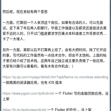
然后呢，现在发帖有两个意思
一方面，打算招一个人来顶这个岗位，如果有合适的人，可以先面
试，定下来了年后再入职都行，毕竟工作强度以及薪资还是挺适合离
家不远的人的，只不过门槛是要求学历重点本科或者工作背景优秀....
卡了一大堆人..
另外一方面，离职以后不打算再上班了，会有大把时间，除了忙开店
的事，写代码的工作虽然有一点技术合作，但会不太饱和。上面的帖
子里已经介绍了技术栈，这两年自己独立或主要负责做了一些应用，
大家有兴趣可以看看的，看有木有合作机会：）
https://sj.qq.com/myapp/detail.htm?apkName=io.moreless.islanding
一款精美的阅读器应用，也有 iOS 版本
https://www.pgyer.com/tpAndroid
一个 Flutter 写的金融贷款应用，没
上架
https://fir.im/laojinxiaandroid
一个 Flutter 的外包 ，没上架