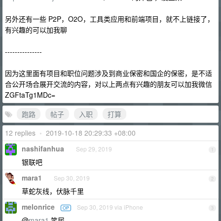
另外还有一些 P2P，O2O，工具类应用和前端项目，就不上链接了，
有兴趣的可以加我聊
---------------
因为这里面有项目和职位问题涉及到商业保密和国企的保密，是不适
合公开场合展开交流的内容，对以上两点有兴趣的朋友可以加我微信
ZGFtaTg1MDc=
跑路
帖子
入职
打算
12 replies
•
2019-10-18 20:29:33 +08:00
nashifanhua
Sep 29, 2019
1
银联吧
mara1
Sep 30, 2019
2
草蛇灰线，伏脉千里
melonrice
Sep 30, 2019 via iPhone
OP
3
@
mara1
笑尿