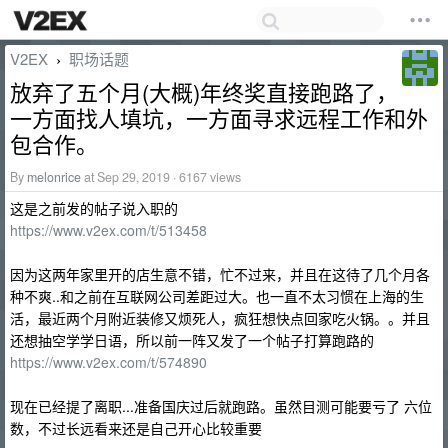
V2EX
职场话题
›
放弃了五个月(大概)年终奖直接跑路了，
一方面找人填坑，一方面寻求远程工作和外
包合作。
By
melonrice
at Sep 29, 2019 · 6167 views
这是之前发的帖子说入职的
https://www.v2ex.com/t/513458
因为这两年家里开的店生意不错，忙不过来，并且在这待了几个月各
种不爽..和之前在互联网公司差距过大。也一直不太习惯在上海的生
活，最近两个月附近装修又烦死人，疯狂想快点回家吃火锅。。并且
还想抽空学学日语，所以前一阵又发了一个帖子打算跑路的
https://www.v2ex.com/t/574890
现在已经提了离职...准备国庆过后就跑路。虽然目测可能要亏了 六位
数，不过长远看来还是自己开心比较重要