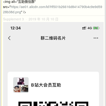
<img alt="互助微信群"
src="
https://ae01.alicdn.com/kf/Hf501b26616d8414790b4c9e9d59
28b38d.png
" />
Supplement 3 · 2019 年 10 月 10 日