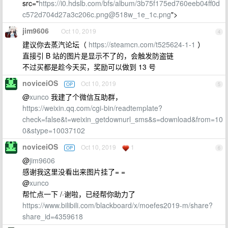
src="
https://i0.hdslb.com/bfs/album/3b75f175ed760eeb04ff0d
c572d704d27a3c206c.png@518w_1e_1c.png
">
jim9606
Oct 10, 2019
4
建议你去蒸汽论坛（
https://steamcn.com/t525624-1-1
）
直接引 B 站的图片是显示不了的，会触发防盗链
不过买都是趁今天买，奖励可以做到 13 号
noviceiOS
Oct 10, 2019
OP
5
@
xunco
我建了个微信互助群，
https://weixin.qq.com/cgi-bin/readtemplate?
check=false&t=weixin_getdownurl_sms&s=download&from=10
0&stype=10037102
noviceiOS
Oct 10, 2019
1
OP
6
@
jim9606
感谢我这里没看出来图片挂了= =
@
xunco
帮忙点一下 /·谢啦，已经帮你助力了
https://www.bilibili.com/blackboard/x/moefes2019-m/share?
share_id=4359618