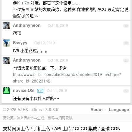
@
K1ri7o
对哦，都忘了这个设定……
不过按照 B 站的发展趋势，这种影响到赚钱的 ACG 设定肯定说
抛就抛的啦~~
Anthonyneon
Oct 10, 2019
19
帮顶
Sssyyy
Oct 10, 2019
20
IV5 小弟路过。。。
Anthonyneon
Oct 10, 2019
21
也请大家能帮忙点一下，多谢
http://www.bilibili.com/blackboard/x/moefes2019-m/share?
share_id=28823142
noviceiOS
Oct 11, 2019
OP
22
还有没有小伙伴入群的~~
© 2026 V2EX · 45ms · 3.9.8.5
About
·
Language
蒲公英 - 🚀上传App→生成二维码→扫码安装
支持网页上传 / 手机上传 / API 上传 / CI-CD 集成 / 全球 CDN