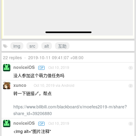
img
src
alt
互助
22 replies
•
2019-10-11 09:41:07 +08:00
noviceiOS
Oct 10, 2019
OP
1
没人参加这个萌力值任务吗
xunco
Oct 10, 2019 via Android
2
转一下链接🔗，帮点
https://www.bilibili.com/blackboard/x/moefes2019-m/share?
share_id=39206880
noviceiOS
Oct 10, 2019
OP
3
<img alt="图片注释"