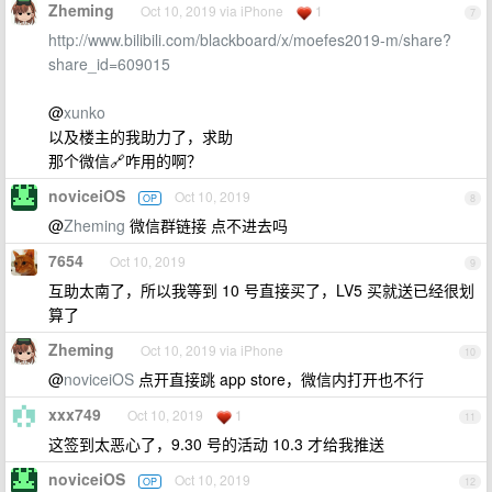
Zheming
Oct 10, 2019 via iPhone
1
7
http://www.bilibili.com/blackboard/x/moefes2019-m/share?
share_id=609015
@
xunko
以及楼主的我助力了，求助
那个微信🔗咋用的啊？
noviceiOS
Oct 10, 2019
OP
8
@
Zheming
微信群链接 点不进去吗
7654
Oct 10, 2019
9
互助太南了，所以我等到 10 号直接买了，LV5 买就送已经很划
算了
Zheming
Oct 10, 2019 via iPhone
10
@
noviceiOS
点开直接跳 app store，微信内打开也不行
xxx749
Oct 10, 2019
1
11
这签到太恶心了，9.30 号的活动 10.3 才给我推送
noviceiOS
Oct 10, 2019
OP
12