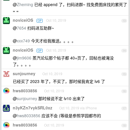
@
Zheming
已经 append 了，扫码进群~ 找免费图床找的累死了
= =
noviceiOS
Oct 10, 2019
OP
13
@
7654
扫码进互助群~
@
xxx749
今天才给我推送。。。。
noviceiOS
Oct 10, 2019
OP
14
@
jim9606
蒸汽论坛那个帖子都 40+页了，回帖也被淹没
了。。。。
sunjourney
Oct 10, 2019
15
已经买了 2023 年了，不买了，那时候我肯定 lv6 了
hws8033856
Oct 10, 2019
16
@
sunjourney
那时候说不定 lv10 出来了
n3yKZn7vykSRL0xz
Oct 10, 2019 via iPhone
17
@
hws8033856
应该不会 (等级是参照学园都市的
hws8033856
Oct 10, 2019
18