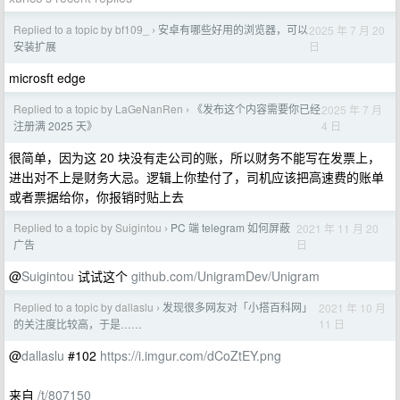
Replied to a topic by bf109_
安卓有哪些好用的浏览器，可以
2025 年 7 月 20
›
日
安装扩展
microsft edge
Replied to a topic by LaGeNanRen
《发布这个内容需要你已经
2025 年 7 月
›
4 日
注册满 2025 天》
很简单，因为这 20 块没有走公司的账，所以财务不能写在发票上，
进出对不上是财务大忌。逻辑上你垫付了，司机应该把高速费的账单
或者票据给你，你报销时贴上去
Replied to a topic by Suigintou
PC 端 telegram 如何屏蔽
2021 年 11 月 20
›
日
广告
@
Suigintou
试试这个
github.com/UnigramDev/Unigram
Replied to a topic by dallaslu
发现很多网友对「小搭百科网」
2021 年 10 月
›
11 日
的关注度比较高，于是……
@
dallaslu
#102
https://i.imgur.com/dCoZtEY.png
来自
/t/807150