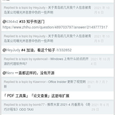
Replied to a topic by HeyJudy
关于青岛前几天我个人信息被青
2021 年 10
›
月 6 日
岛某公司曝光并恶意中伤的一些声明
@
6364v2
#33 知乎传送门
https://www.zhihu.com/question/489703797/answer/2149777317
Replied to a topic by HeyJudy
关于青岛前几天我个人信息被青
2021 年 10
›
月 6 日
岛某公司曝光并恶意中伤的一些声明
@
HeyJudy
#4 加油，看这个帖子
/t/332852
Replied to a topic by systemcall
Windows 上有什么好点的开
2021 年 10 月
›
4 日
源的代理软件吗？
@
Nerv
一直都这样的，没有开源
Replied to a topic by Kawnnor
Office Insider 更新了视觉刷
2021 年 7 月 7
›
日
新
「 PDF 工具集」「论文查重」这是啥扩展
Replied to a topic by bomb77
推荐大家 2021-4 月番黑马 《奇
2021 年 6 月
›
29 日
巧计程车》ODD TAXI