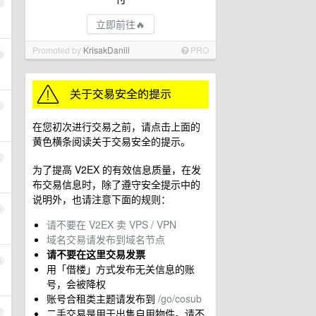
1
立即前往🔥
Promoted by
KrisakDaniil
PRO
2
3
在您初次进行交易之前，请点击上面的
黄色横条阅读关于交易安全的提示。
4
为了提高 V2EX 的有效信息质量，在发
布交易信息时，除了遵守安全提示中的
说明外，也请注意下面的规则：
5
请不要在 V2EX 卖 VPS / VPN
域名交易请发布到域名节点
请不要在这里交易发票
6
用「借楼」方式发布无关信息的账
号，会被降权
账号合租类主题请发布到
/go/cosub
二手交易是用于出售自用物件。请不
7