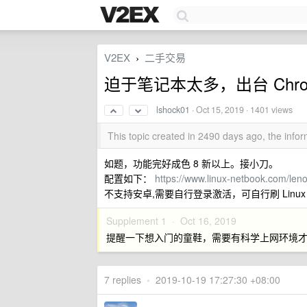
V2EX
二手交易
›
迫于笔记本太多，出台 Chrome
lshock01
·
Oct 15, 2019
· 1401 views
This topic created in 2490 days ago, the inf
如题，功能完好成色 8 新以上。接小刀。
配置如下：
https://www.linux-netbook.com/l
不支持安卓,需要自行登录激活，可自行刷 Linux 
Supplement 1 ·
Oct 16, 2019
提醒一下想入门的童鞋，需要有科学上网环境
7 replies
•
2019-10-19 17:27:30 +08:00